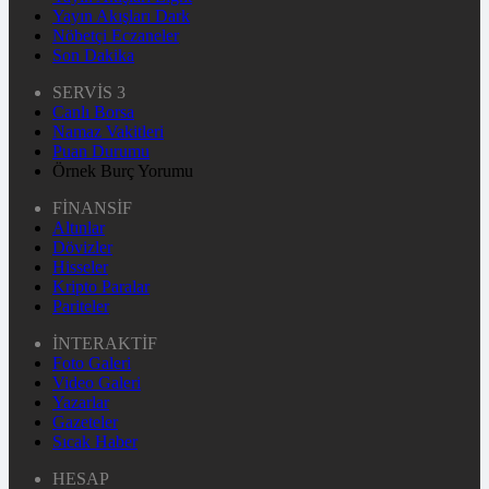
Yayın Akışları Dark
Nöbetçi Eczaneler
Son Dakika
SERVİS 3
Canlı Borsa
Namaz Vakitleri
Puan Durumu
Örnek Burç Yorumu
FİNANSİF
Altınlar
Dövizler
Hisseler
Kripto Paralar
Pariteler
İNTERAKTİF
Foto Galeri
Video Galeri
Yazarlar
Gazeteler
Sıcak Haber
HESAP