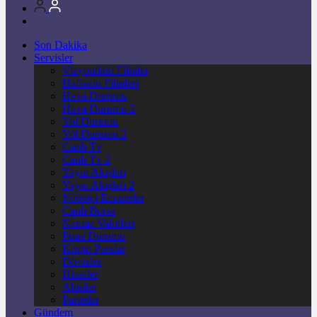
Son Dakika
Servisler
Vizyondaki Filmler
Haftanin Filmleri
Hava Durumu
Hava Durumu 2
Yol Durumu
Yol Durumu 2
Canlı Tv
Canlı Tv 2
Yayın Akışları
Yayın Akışları 2
Nöbetçi Eczaneler
Canlı Borsa
Namaz Vakitleri
Puan Durumu
Kripto Paralar
Dövizler
Hisseler
Altınlar
Pariteler
Gündem