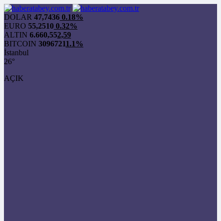
DOLAR
47,7436
0.18%
EURO
55,2510
0.32%
ALTIN
6.660,55
2,59
BITCOIN
3096721
1.1%
İstanbul
26°
AÇIK