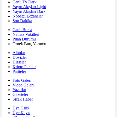
Canlı Tv Dark
Yayın Akışları Light
Yayın Akışları Dark
Nöbetçi Eczaneler
Son Dakika
Canlı Borsa
Namaz Vakitleri
Puan Durumu
Örnek Burç Yorumu
Altınlar
Dövizler
Hisseler
Kripto Paralar
Pariteler
Foto Galeri
Video Galeri
Yazarlar
Gazeteler
Sıcak Haber
Üye Giriş
Üye Kayıt