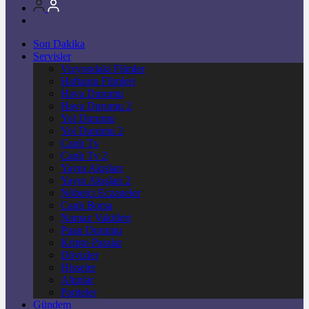
Son Dakika
Servisler
Vizyondaki Filmler
Haftanin Filmleri
Hava Durumu
Hava Durumu 2
Yol Durumu
Yol Durumu 2
Canlı Tv
Canlı Tv 2
Yayın Akışları
Yayın Akışları 2
Nöbetçi Eczaneler
Canlı Borsa
Namaz Vakitleri
Puan Durumu
Kripto Paralar
Dövizler
Hisseler
Altınlar
Pariteler
Gündem