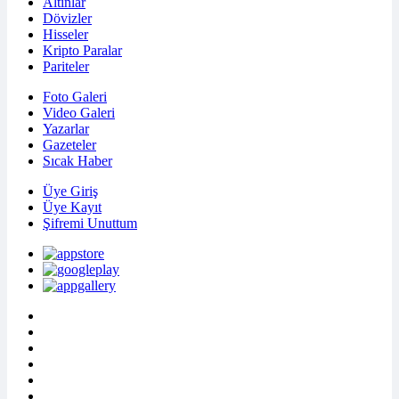
Altınlar
Dövizler
Hisseler
Kripto Paralar
Pariteler
Foto Galeri
Video Galeri
Yazarlar
Gazeteler
Sıcak Haber
Üye Giriş
Üye Kayıt
Şifremi Unuttum