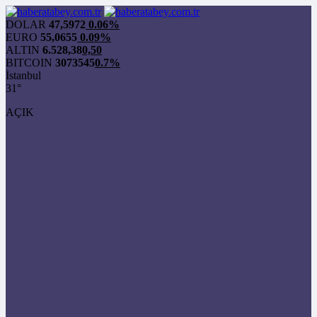
DOLAR
47,5972
0.06%
EURO
55,0655
0.09%
ALTIN
6.528,38
0,50
BITCOIN
3073545
0.7%
İstanbul
31°
AÇIK