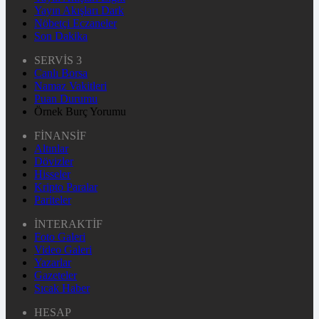
Yayın Akışları Dark
Nöbetçi Eczaneler
Son Dakika
SERVİS 3
Canlı Borsa
Namaz Vakitleri
Puan Durumu
Örnek Burç Yorumu
FİNANSİF
Altınlar
Dövizler
Hisseler
Kripto Paralar
Pariteler
İNTERAKTİF
Foto Galeri
Video Galeri
Yazarlar
Gazeteler
Sıcak Haber
HESAP