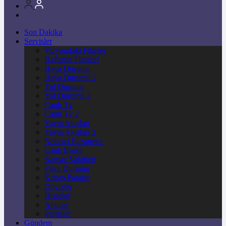
Son Dakika
Servisler
Vizyondaki Filmler
Haftanin Filmleri
Hava Durumu
Hava Durumu 2
Yol Durumu
Yol Durumu 2
Canlı Tv
Canlı Tv 2
Yayın Akışları
Yayın Akışları 2
Nöbetçi Eczaneler
Canlı Borsa
Namaz Vakitleri
Puan Durumu
Kripto Paralar
Dövizler
Hisseler
Altınlar
Pariteler
Gündem