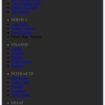
Yayın Akışları Dark
Nöbetçi Eczaneler
Son Dakika
SERVİS 3
Canlı Borsa
Namaz Vakitleri
Puan Durumu
Örnek Burç Yorumu
FİNANSİF
Altınlar
Dövizler
Hisseler
Kripto Paralar
Pariteler
İNTERAKTİF
Foto Galeri
Video Galeri
Yazarlar
Gazeteler
Sıcak Haber
HESAP