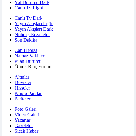
Yol Durumu Dark
Canlı Tv Light
Canlı Tv Dark
Yayın Akışları Light
Yayın Akışları Dark
Nöbetçi Eczaneler
Son Dakika
Canlı Borsa
Namaz Vakitleri
Puan Durumu
Örnek Burç Yorumu
Altınlar
Dövizler
Hisseler
Kripto Paralar
Pariteler
Foto Galeri
Video Galeri
Yazarlar
Gazeteler
Sıcak Haber