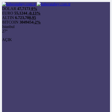
DOLAR
47,7173
0%
EURO
55,1244
-0.13%
ALTIN
6.723,70
0,95
BITCOIN
3049454
-2%
İstanbul
27°
AÇIK