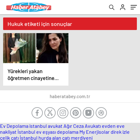
Hukuk etiketi için sonuçlar
Yürekleri yakan
öğretmen cinayetine
ilişkin bakanlardan peş
peşe açıklamalar
haberatabey.com.tr
Ev Depolama
istanbul avukat
Ağır Ceza Avukatı
evden eve
nakliyat İstanbul
ev eşyası depolama
My Enerjisolar
direk izle
çelik çatı
İstanbul hurda alan
çatı merdiveni