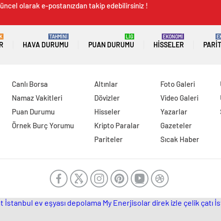
üncel olarak e-postanızdan takip edebilirsiniz !
K
TAHMİNİ
LİG
EKONOMİ
E
R
HAVA DURUMU
PUAN DURUMU
HISSELER
PARI
Canlı Borsa
Altınlar
Foto Galeri
Namaz Vakitleri
Dövizler
Video Galeri
Puan Durumu
Hisseler
Yazarlar
Örnek Burç Yorumu
Kripto Paralar
Gazeteler
Pariteler
Sıcak Haber
t İstanbul
ev eşyası depolama
My Enerjisolar
direk izle
çelik çatı
İ