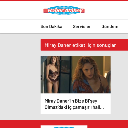
Son Dakika
Servisler
Gündem
Miray Daner etiketi için sonuçlar
Miray Daner’in Bize Bi’şey
Olmaz’daki iç çamaşırlı hali
gündemde