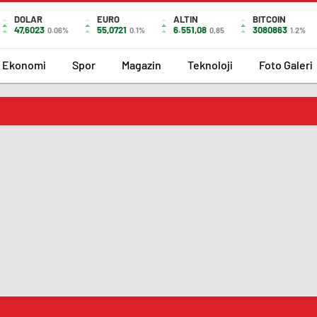
DOLAR
EURO
ALTIN
BITCOIN
47,6023
55,0721
6.551,08
3080863
0.06%
0.1%
0,85
1.2%
Ekonomi
Spor
Magazin
Teknoloji
Foto Galeri