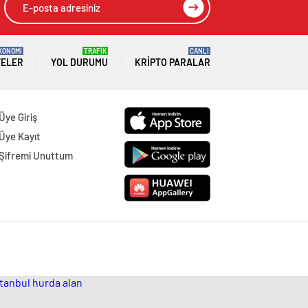
KONOMİ
TRAFİK
CANLI
TELER
YOL DURUMU
KRIPTO PARALAR
Üye Giriş
Üye Kayıt
Şifremi Unuttum
stanbul hurda alan