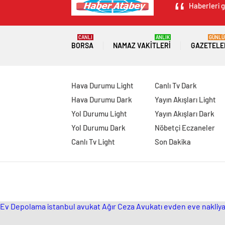
Haberleri g
CANLI
ANLIK
GÜNLÜ
BORSA
NAMAZ VAKITLERI
GAZETELE
Hava Durumu Light
Canlı Tv Dark
Hava Durumu Dark
Yayın Akışları Light
Yol Durumu Light
Yayın Akışları Dark
Yol Durumu Dark
Nöbetçi Eczaneler
Canlı Tv Light
Son Dakika
Ev Depolama
istanbul avukat
Ağır Ceza Avukatı
evden eve nakliya