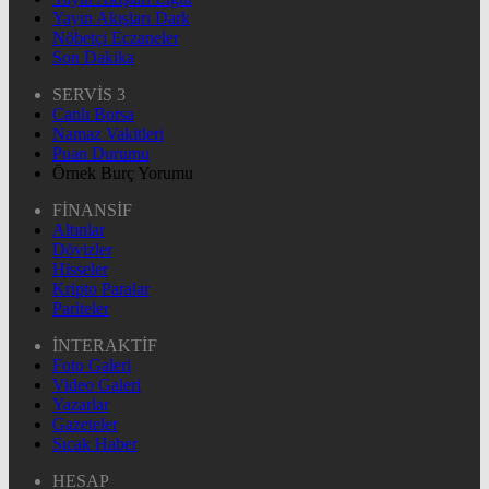
Yayın Akışları Dark
Nöbetçi Eczaneler
Son Dakika
SERVİS 3
Canlı Borsa
Namaz Vakitleri
Puan Durumu
Örnek Burç Yorumu
FİNANSİF
Altınlar
Dövizler
Hisseler
Kripto Paralar
Pariteler
İNTERAKTİF
Foto Galeri
Video Galeri
Yazarlar
Gazeteler
Sıcak Haber
HESAP