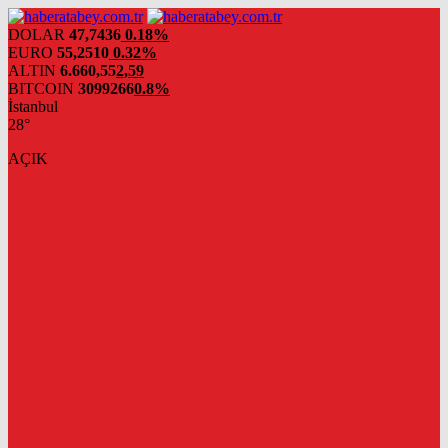
DOLAR
47,7436
0.18%
EURO
55,2510
0.32%
ALTIN
6.660,55
2,59
BITCOIN
3099266
0.8%
İstanbul
28°
AÇIK