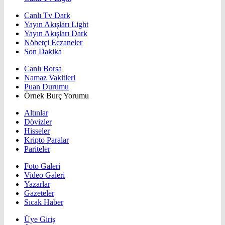
Canlı Tv Dark
Yayın Akışları Light
Yayın Akışları Dark
Nöbetçi Eczaneler
Son Dakika
Canlı Borsa
Namaz Vakitleri
Puan Durumu
Örnek Burç Yorumu
Altınlar
Dövizler
Hisseler
Kripto Paralar
Pariteler
Foto Galeri
Video Galeri
Yazarlar
Gazeteler
Sıcak Haber
Üye Giriş