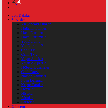
Son Dakika
Servisler
Vizyondaki Filmler
Haftanin Filmleri
Hava Durumu
Hava Durumu 2
Yol Durumu
Yol Durumu 2
Canlı Tv
Canlı Tv 2
Yayın Akışları
Yayın Akışları 2
Nöbetçi Eczaneler
Canlı Borsa
Namaz Vakitleri
Puan Durumu
Kripto Paralar
Dövizler
Hisseler
Altınlar
Pariteler
Gündem