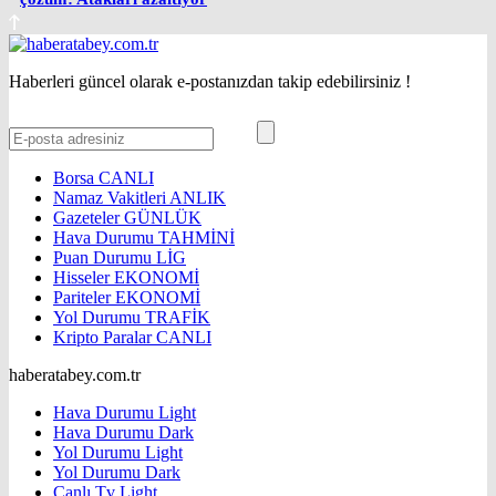
Haberleri güncel olarak e-postanızdan takip edebilirsiniz !
Borsa
CANLI
Namaz Vakitleri
ANLIK
Gazeteler
GÜNLÜK
Hava Durumu
TAHMİNİ
Puan Durumu
LİG
Hisseler
EKONOMİ
Pariteler
EKONOMİ
Yol Durumu
TRAFİK
Kripto Paralar
CANLI
haberatabey.com.tr
Hava Durumu Light
Hava Durumu Dark
Yol Durumu Light
Yol Durumu Dark
Canlı Tv Light