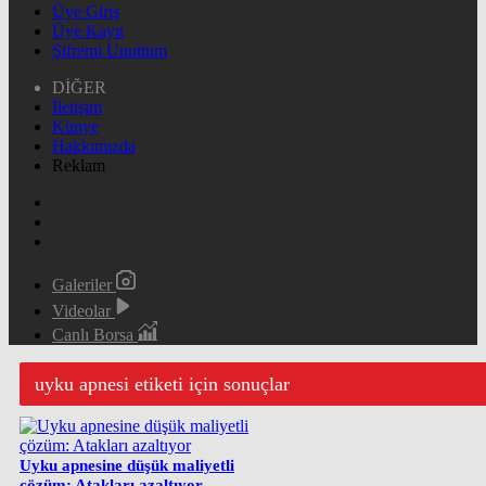
Üye Giriş
Üye Kayıt
Şifremi Unuttum
DİĞER
İletişim
Künye
Hakkımızda
Reklam
Galeriler
Videolar
Canlı Borsa
uyku apnesi etiketi için sonuçlar
Uyku apnesine düşük maliyetli
çözüm: Atakları azaltıyor