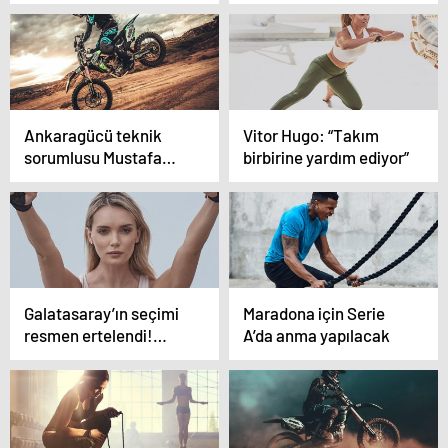
çıkışını ‘şans eseri’
olarak görüyor” iddiası
Ankaragücü teknik
Vitor Hugo: “Takım
sorumlusu Mustafa
birbirine yardım ediyor”
Dalcı: “Tek eksik
goldü”
Galatasaray’ın seçimi
Maradona için Serie
resmen ertelendi!…
A’da anma yapılacak