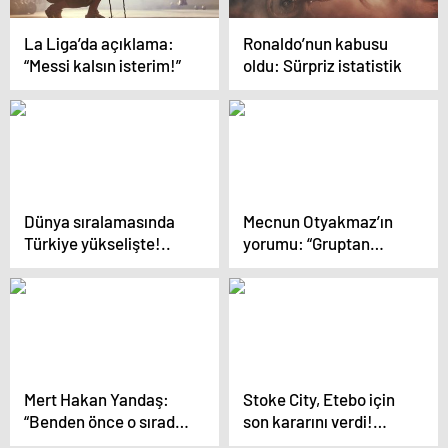
La Liga’da açıklama:
Ronaldo’nun kabusu
“Messi kalsın isterim!”
oldu: Sürpriz istatistik
Dünya sıralamasında
Mecnun Otyakmaz’ın
Türkiye yükselişte!..
yorumu: “Gruptan
neden çıkamayalım?”
Mert Hakan Yandaş:
Stoke City, Etebo için
“Benden önce o sırada
son kararını verdi!…
secde yapmış”