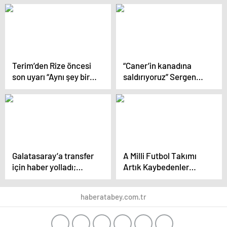
Terim’den Rize öncesi
“Caner’in kanadına
son uyarı “Aynı şey bir
saldırıyoruz” Sergen
daha asla olmasın”
Yalçın’ın hücum
planları
Galatasaray’a transfer
A Milli Futbol Takımı
için haber yolladı;
Artık Kaybedenler
“İsterseniz imza
Ligine Düştü
atarım”
haberatabey.com.tr