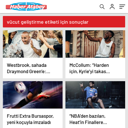
vücut geliştirme etiketi için sonuçlar
Westbrook, sahada
McCollum: “Harden
Draymond Green’e:
için, Kyrie’yi takas
“Daha şut
ederdim…”
atamıyorsun!”
Frutti Extra Bursaspor,
“NBA’den bazıları,
yeni koçuyla imzaladı
Heat’in Finallere