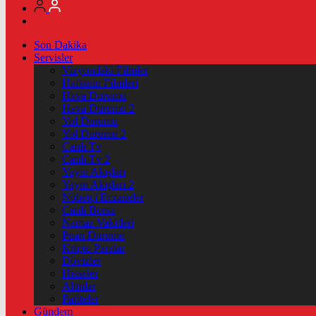
Son Dakika
Servisler
Vizyondaki Filmler
Haftanin Filmleri
Hava Durumu
Hava Durumu 2
Yol Durumu
Yol Durumu 2
Canlı Tv
Canlı Tv 2
Yayın Akışları
Yayın Akışları 2
Nöbetçi Eczaneler
Canlı Borsa
Namaz Vakitleri
Puan Durumu
Kripto Paralar
Dövizler
Hisseler
Altınlar
Pariteler
Gündem