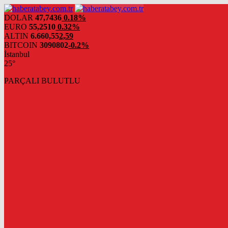
DOLAR
47,7436
0.18%
EURO
55,2510
0.32%
ALTIN
6.660,55
2,59
BITCOIN
3090802
-0.2%
İstanbul
25°
PARÇALI BULUTLU