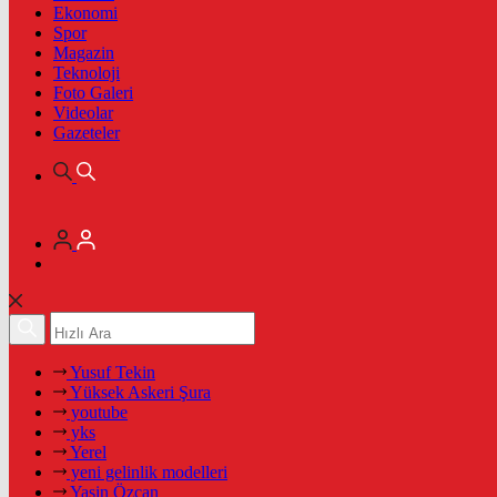
Ekonomi
Spor
Magazin
Teknoloji
Foto Galeri
Videolar
Gazeteler
Yusuf Tekin
Yüksek Askeri Şura
youtube
yks
Yerel
yeni gelinlik modelleri
Yasin Özcan