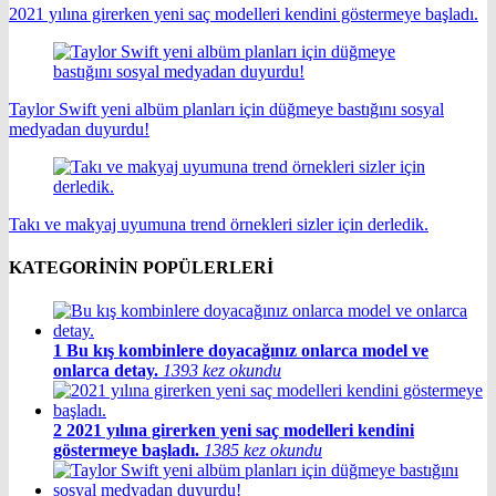
2021 yılına girerken yeni saç modelleri kendini göstermeye başladı.
Taylor Swift yeni albüm planları için düğmeye bastığını sosyal
medyadan duyurdu!
Takı ve makyaj uyumuna trend örnekleri sizler için derledik.
KATEGORİNİN POPÜLERLERİ
1
Bu kış kombinlere doyacağınız onlarca model ve
onlarca detay.
1393 kez okundu
2
2021 yılına girerken yeni saç modelleri kendini
göstermeye başladı.
1385 kez okundu