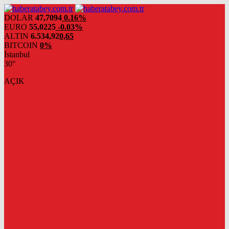
DOLAR
47,7094
0.16%
EURO
55,0225
-0.03%
ALTIN
6.534,92
0,65
BITCOIN
0%
İstanbul
30°
AÇIK