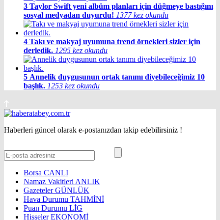
3
Taylor Swift yeni albüm planları için düğmeye bastığını
sosyal medyadan duyurdu!
1377 kez okundu
4
Takı ve makyaj uyumuna trend örnekleri sizler için
derledik.
1295 kez okundu
5
Annelik duygusunun ortak tanımı diyebileceğimiz 10
başlık.
1253 kez okundu
Haberleri güncel olarak e-postanızdan takip edebilirsiniz !
Borsa
CANLI
Namaz Vakitleri
ANLIK
Gazeteler
GÜNLÜK
Hava Durumu
TAHMİNİ
Puan Durumu
LİG
Hisseler
EKONOMİ