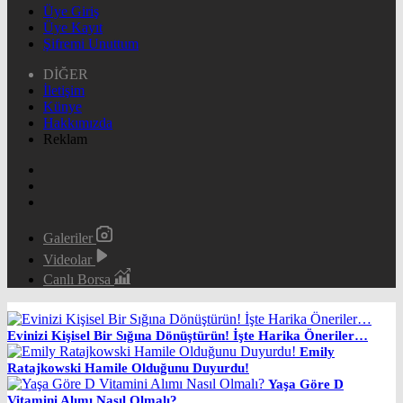
Üye Giriş
Üye Kayıt
Şifremi Unuttum
DİĞER
İletişim
Künye
Hakkımızda
Reklam
Galeriler
Videolar
Canlı Borsa
Evinizi Kişisel Bir Sığına Dönüştürün! İşte Harika Öneriler…
Emily
Ratajkowski Hamile Olduğunu Duyurdu!
Yaşa Göre D
Vitamini Alımı Nasıl Olmalı?