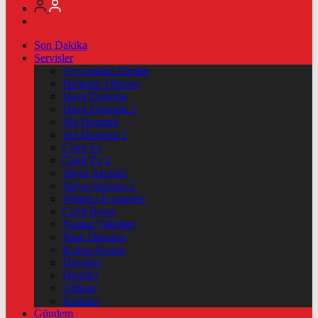
Son Dakika
Servisler
Vizyondaki Filmler
Haftanin Filmleri
Hava Durumu
Hava Durumu 2
Yol Durumu
Yol Durumu 2
Canlı Tv
Canlı Tv 2
Yayın Akışları
Yayın Akışları 2
Nöbetçi Eczaneler
Canlı Borsa
Namaz Vakitleri
Puan Durumu
Kripto Paralar
Dövizler
Hisseler
Altınlar
Pariteler
Gündem