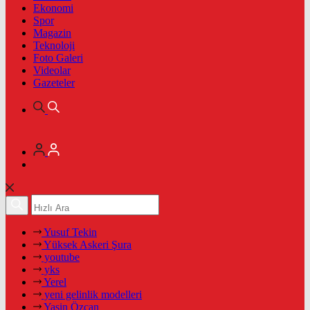
Ekonomi
Spor
Magazin
Teknoloji
Foto Galeri
Videolar
Gazeteler
Yusuf Tekin
Yüksek Askeri Şura
youtube
yks
Yerel
yeni gelinlik modelleri
Yasin Özcan