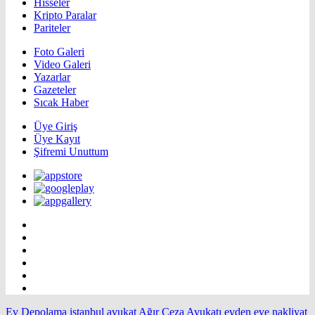
Hisseler
Kripto Paralar
Pariteler
Foto Galeri
Video Galeri
Yazarlar
Gazeteler
Sıcak Haber
Üye Giriş
Üye Kayıt
Şifremi Unuttum
Ev Depolama
istanbul avukat
Ağır Ceza Avukatı
evden eve nakliyat