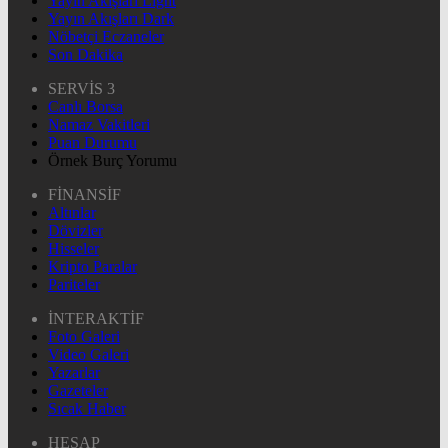
Yayın Akışları Light
Yayın Akışları Dark
Nöbetçi Eczaneler
Son Dakika
SERVİS 3
Canlı Borsa
Namaz Vakitleri
Puan Durumu
Örnek Burç Yorumu
FİNANSİF
Altınlar
Dövizler
Hisseler
Kripto Paralar
Pariteler
İNTERAKTİF
Foto Galeri
Video Galeri
Yazarlar
Gazeteler
Sıcak Haber
HESAP