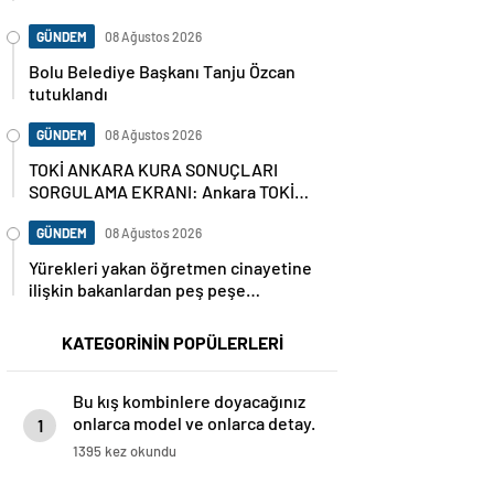
GÜNDEM
08 Ağustos 2026
Bolu Belediye Başkanı Tanju Özcan
tutuklandı
GÜNDEM
08 Ağustos 2026
TOKİ ANKARA KURA SONUÇLARI
SORGULAMA EKRANI: Ankara TOKİ
hak sahipleri isim listesi (ASİL VE
YEDEK) Ankara kura sonuçları nasıl,
GÜNDEM
08 Ağustos 2026
nereden sorgulanır?
Yürekleri yakan öğretmen cinayetine
ilişkin bakanlardan peş peşe
açıklamalar
KATEGORİNİN POPÜLERLERİ
Bu kış kombinlere doyacağınız
onlarca model ve onlarca detay.
1
1395 kez okundu