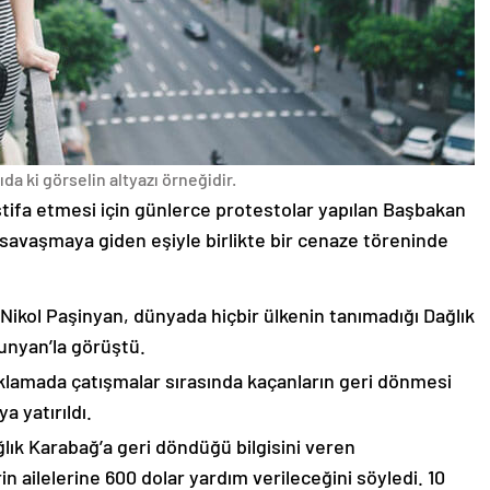
da ki görselin altyazı örneğidir.
stifa etmesi için günlerce protestolar yapılan Başbakan
avaşmaya giden eşiyle birlikte bir cenaze töreninde
 Nikol Paşinyan, dünyada hiçbir ülkenin tanımadığı Dağlık
unyan’la görüştü.
çıklamada çatışmalar sırasında kaçanların geri dönmesi
 yatırıldı.
lık Karabağ’a geri döndüğü bilgisini veren
n ailelerine 600 dolar yardım verileceğini söyledi. 10