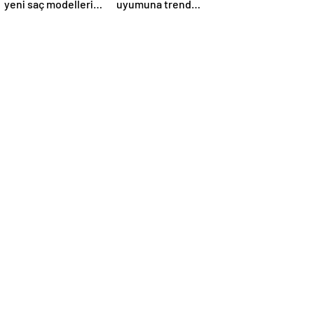
yeni saç modelleri
uyumuna trend
kendini
örnekleri sizler için
göstermeye
derledik.
başladı.