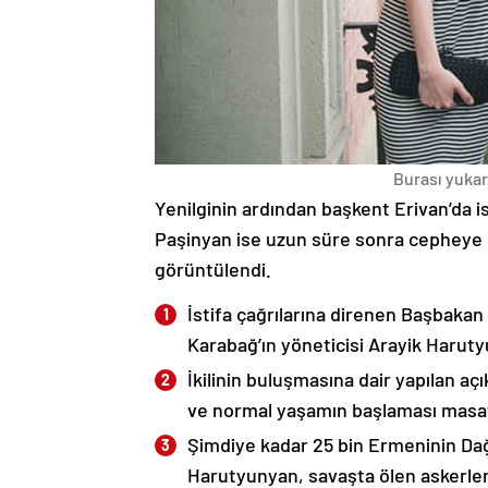
Burası yukarı
Yenilginin ardından başkent Erivan’da i
Paşinyan ise uzun süre sonra cepheye s
görüntülendi.
İstifa çağrılarına direnen Başbakan
Karabağ’ın yöneticisi Arayik Haruty
İkilinin buluşmasına dair yapılan a
ve normal yaşamın başlaması masaya
Şimdiye kadar 25 bin Ermeninin Dağ
Harutyunyan, savaşta ölen askerleri