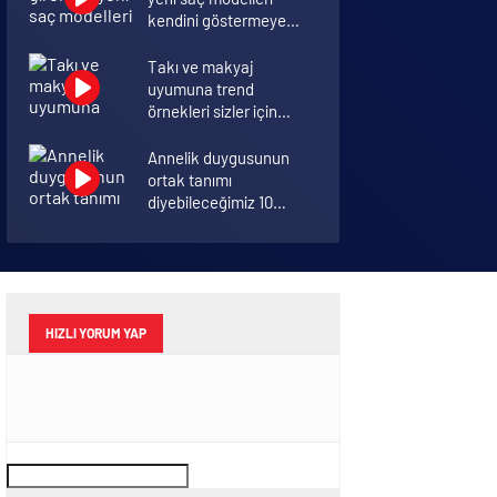
kendini göstermeye
başladı.
Takı ve makyaj
uyumuna trend
örnekleri sizler için
derledik.
Annelik duygusunun
ortak tanımı
diyebileceğimiz 10
başlık.
Koronavirüsü hafif
geçirmek için 10 öneri
HIZLI YORUM YAP