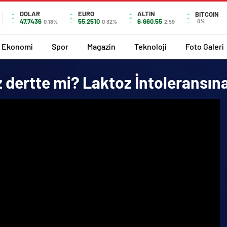
DOLAR
EURO
ALTIN
BITCOIN
47,7436
55,2510
6.660,55
0%
0.18%
0.32%
2,59
Ekonomi
Spor
Magazin
Teknoloji
Foto Galeri
z dertte mi? Laktoz İntoleransına