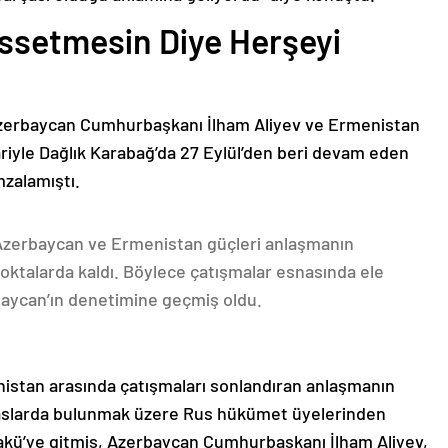
issetmesin Diye Herşeyi
Azerbaycan Cumhurbaşkanı İlham Aliyev ve Ermenistan
ariyle Dağlık Karabağ’da 27 Eylül’den beri devam eden
mzalamıştı.
 Azerbaycan ve Ermenistan güçleri anlaşmanın
oktalarda kaldı. Böylece çatışmalar esnasında ele
rbaycan’ın denetimine geçmiş oldu.
nistan arasında çatışmaları sonlandıran anlaşmanın
emaslarda bulunmak üzere Rus hükümet üyelerinden
akü’ye gitmiş, Azerbaycan Cumhurbaşkanı İlham Aliyev,