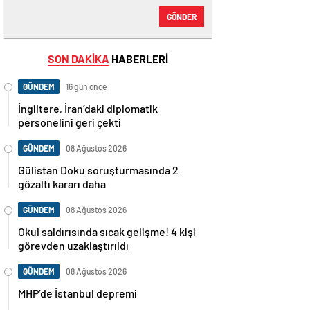
GÖNDER
SON DAKİKA
HABERLERİ
GÜNDEM
16 gün önce
İngiltere, İran’daki diplomatik
personelini geri çekti
GÜNDEM
08 Ağustos 2026
Gülistan Doku soruşturmasında 2
gözaltı kararı daha
GÜNDEM
08 Ağustos 2026
Okul saldırısında sıcak gelişme! 4 kişi
görevden uzaklaştırıldı
GÜNDEM
08 Ağustos 2026
MHP’de İstanbul depremi