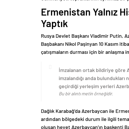
Ermenistan Yalnız H
Yaptık
Rusya Devlet Başkanı Vladimir Putin, 
Başbakanı Nikol Paşinyan 10 Kasım itib
çatışmaların durması için bir anlaşma i
İmzalanan ortak bildiriye göre
imzalandığı anda bulundukları n
geçirdiği yerleşim yerleri Aze
Bu bir alıntı metin örneğidir.
Dağlık Karabağ’da Azerbaycan ile Erme
ardından bölgedeki durum ile ilgili t
oluşan heyet Azerbaycan’ın başkenti B