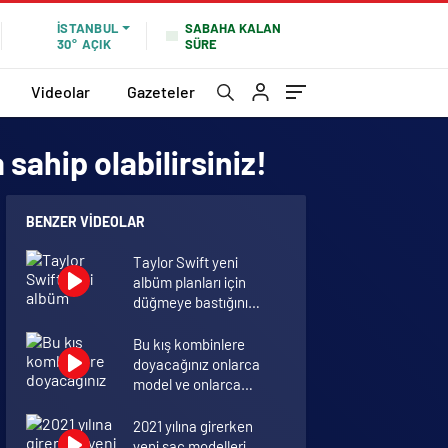
SABAHA KALAN
İSTANBUL
SÜRE
30°
AÇIK
Videolar
Gazeteler
 sahip olabilirsiniz!
BENZER VIDEOLAR
Taylor Swift yeni
albüm planları için
düğmeye bastığını
sosyal medyadan
duyurdu!
Bu kış kombinlere
doyacağınız onlarca
model ve onlarca
detay.
2021 yılına girerken
yeni saç modelleri