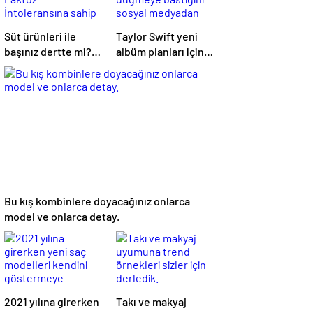
Süt ürünleri ile
Taylor Swift yeni
başınız dertte mi?
albüm planları için
Laktoz
düğmeye bastığını
İntoleransına sahip
sosyal medyadan
olabilirsiniz!
duyurdu!
Bu kış kombinlere doyacağınız onlarca
model ve onlarca detay.
2021 yılına girerken
Takı ve makyaj