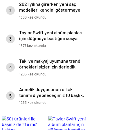
2021 yılına girerken yeni saç
modelleri kendini göstermeye
2
başladı.
1386 kez okundu
Taylor Swift yeni albüm planları
için düğmeye bastığını sosyal
3
medyadan duyurdu!
1377 kez okundu
Takı ve makyaj uyumuna trend
örnekleri sizler için derledik.
4
1295 kez okundu
Annelik duygusunun ortak
tanımı diyebileceğimiz 10 başlık.
5
1253 kez okundu