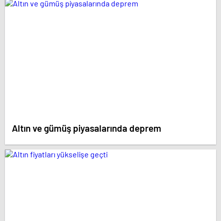
Melis Babadağ, Helin Elveren ve Bülent Seyran gibi
isimlerin kadrosunda yer aldığı ‘Daha 17’ ekran
yolculuğuna başladı.
Altın ve gümüş piyasalarında deprem