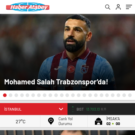
Mohamed Salah Trabzonspor’da!
BIST
13.703,13
0,11
Canlı Yol
İMSAK'A
27°C
Durumu
02
00