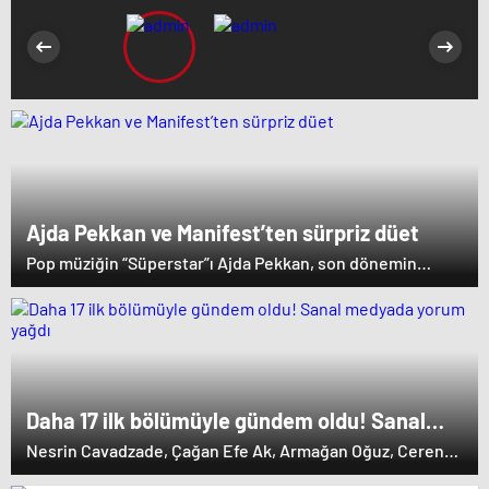
Ajda Pekkan ve Manifest’ten sürpriz düet
Pop müziğin “Süperstar”ı Ajda Pekkan, son dönemin
dikkat çeken müzik gruplarından Manifest ile aynı projede
buluştu. “Hileli” adlı şarkı kısa sürede dinleyicilerin ilgisini
çekerken, parça ve klip sosyal medyada geniş yankı
uyandırdı.
Daha 17 ilk bölümüyle gündem oldu! Sanal
medyada yorum yağdı
Nesrin Cavadzade, Çağan Efe Ak, Armağan Oğuz, Ceren
Ayruk, Ata Yaşat, Dilara Aksüyek, Çağdaş Onur Öztürk,