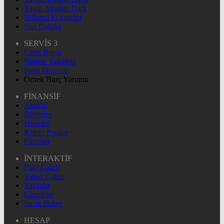
Yayın Akışları Dark
Nöbetçi Eczaneler
Son Dakika
SERVİS 3
Canlı Borsa
Namaz Vakitleri
Puan Durumu
Örnek Burç Yorumu
FİNANSİF
Altınlar
Dövizler
Hisseler
Kripto Paralar
Pariteler
İNTERAKTİF
Foto Galeri
Video Galeri
Yazarlar
Gazeteler
Sıcak Haber
HESAP