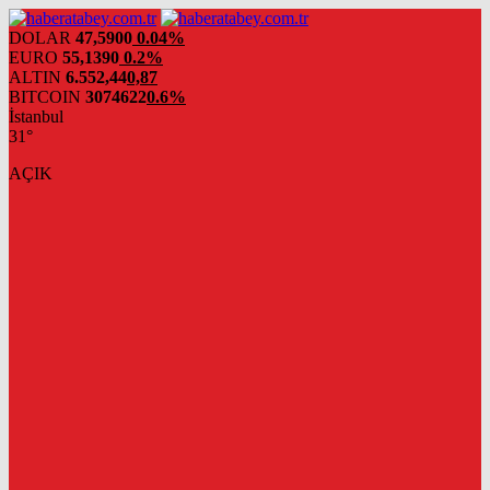
DOLAR
47,5900
0.04%
EURO
55,1390
0.2%
ALTIN
6.552,44
0,87
BITCOIN
3074622
0.6%
İstanbul
31°
AÇIK