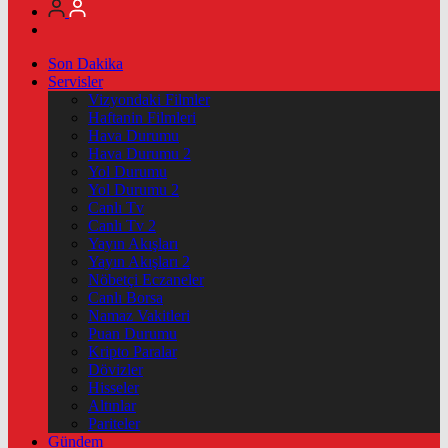
Son Dakika
Servisler
Vizyondaki Filmler
Haftanin Filmleri
Hava Durumu
Hava Durumu 2
Yol Durumu
Yol Durumu 2
Canlı Tv
Canlı Tv 2
Yayın Akışları
Yayın Akışları 2
Nöbetçi Eczaneler
Canlı Borsa
Namaz Vakitleri
Puan Durumu
Kripto Paralar
Dövizler
Hisseler
Altınlar
Pariteler
Gündem