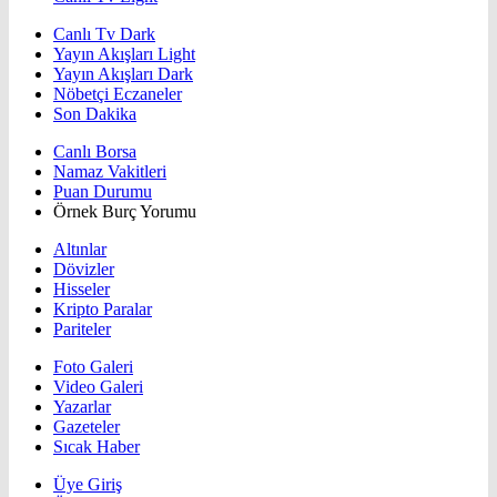
Canlı Tv Dark
Yayın Akışları Light
Yayın Akışları Dark
Nöbetçi Eczaneler
Son Dakika
Canlı Borsa
Namaz Vakitleri
Puan Durumu
Örnek Burç Yorumu
Altınlar
Dövizler
Hisseler
Kripto Paralar
Pariteler
Foto Galeri
Video Galeri
Yazarlar
Gazeteler
Sıcak Haber
Üye Giriş