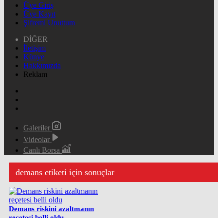
Üye Giriş
Üye Kayıt
Şifremi Unuttum
DİĞER
İletişim
Künye
Hakkımızda
Reklam
Galeriler
Videolar
Canlı Borsa
demans etiketi için sonuçlar
Demans riskini azaltmanın
reçetesi belli oldu