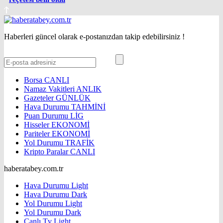
Haberleri güncel olarak e-postanızdan takip edebilirsiniz !
Borsa
CANLI
Namaz Vakitleri
ANLIK
Gazeteler
GÜNLÜK
Hava Durumu
TAHMİNİ
Puan Durumu
LİG
Hisseler
EKONOMİ
Pariteler
EKONOMİ
Yol Durumu
TRAFİK
Kripto Paralar
CANLI
haberatabey.com.tr
Hava Durumu Light
Hava Durumu Dark
Yol Durumu Light
Yol Durumu Dark
Canlı Tv Light