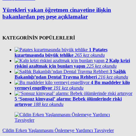
Yürekleri yakan öğretmen cinayetine ilişkin
bakanlardan peş peşe açıklamalar
KATEGORİNİN POPÜLERLERİ
1
Patates
kızartmasında büyük tehlike
265 kez okundu
2
Kalp krizi
riskini azaltmak için bunları yapın
225 kez okundu
3
Sağlık
Bakanlığı’ndan Dental Travma Rehberi
216 kez okundu
4
Bu maddeler kilo
vermeyi engelliyor
191 kez okundu
5
‘Sonsuz kimyasal’ alarmı: Bebek ölümlerinde riski
artırıyor
188 kez okundu
Cildin Erken Yaşlanmasını Önlemeye Yardımcı Tavsiyeler