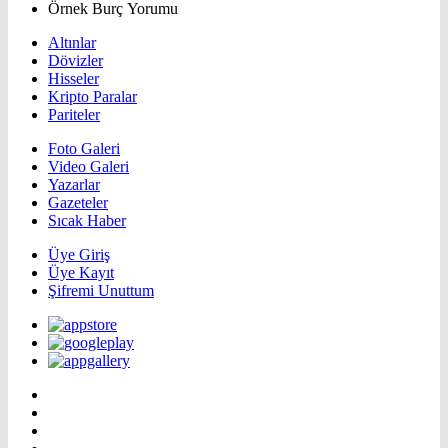
Örnek Burç Yorumu
Altınlar
Dövizler
Hisseler
Kripto Paralar
Pariteler
Foto Galeri
Video Galeri
Yazarlar
Gazeteler
Sıcak Haber
Üye Giriş
Üye Kayıt
Şifremi Unuttum