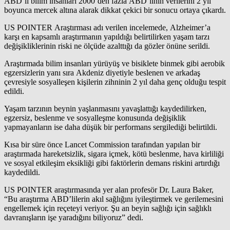
ABD’li bilim insanları 2000’den fazla ABD’linin verilerini 2 yıl
boyunca mercek altına alarak dikkat çekici bir sonucu ortaya çıkardı.
US POINTER Araştırması adı verilen incelemede, Alzheimer’a
karşı en kapsamlı araştırmanın yapıldığı belirtilirken yaşam tarzı
değişikliklerinin riski ne ölçüde azalttığı da gözler önüne serildi.
Araştırmada bilim insanları yürüyüş ve bisiklete binmek gibi aerobik
egzersizlerin yanı sıra Akdeniz diyetiyle beslenen ve arkadaş
çevresiyle sosyalleşen kişilerin zihninin 2 yıl daha genç olduğu tespit
edildi.
Yaşam tarzının beynin yaşlanmasını yavaşlattığı kaydedilirken,
egzersiz, beslenme ve sosyalleşme konusunda değişiklik
yapmayanların ise daha düşük bir performans sergilediği belirtildi.
Kısa bir süre önce Lancet Commission tarafından yapılan bir
araştırmada hareketsizlik, sigara içmek, kötü beslenme, hava kirliliği
ve sosyal etkileşim eksikliği gibi faktörlerin demans riskini artırdığı
kaydedildi.
US POINTER araştırmasında yer alan profesör Dr. Laura Baker,
“Bu araştırma ABD’lilerin akıl sağlığını iyileştirmek ve gerilemesini
engellemek için reçeteyi veriyor. Şu an beyin sağlığı için sağlıklı
davranışların işe yaradığını biliyoruz” dedi.