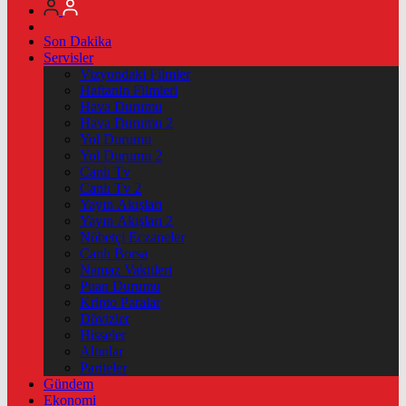
Son Dakika
Servisler
Vizyondaki Filmler
Haftanin Filmleri
Hava Durumu
Hava Durumu 2
Yol Durumu
Yol Durumu 2
Canlı Tv
Canlı Tv 2
Yayın Akışları
Yayın Akışları 2
Nöbetçi Eczaneler
Canlı Borsa
Namaz Vakitleri
Puan Durumu
Kripto Paralar
Dövizler
Hisseler
Altınlar
Pariteler
Gündem
Ekonomi