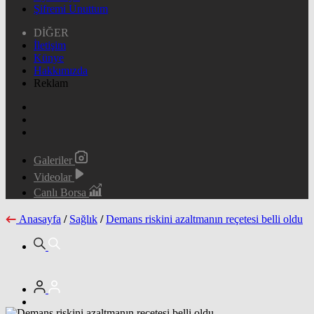
Şifremi Unuttum
DİĞER
İletişim
Künye
Hakkımızda
Reklam
Galeriler
Videolar
Canlı Borsa
Anasayfa
/
Sağlık
/
Demans riskini azaltmanın reçetesi belli oldu