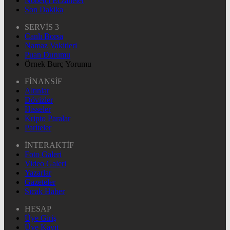
Nöbetçi Eczaneler
Son Dakika
SERVİS 3
Canlı Borsa
Namaz Vakitleri
Puan Durumu
Örnek Burç Yorumu
FİNANSİF
Altınlar
Dövizler
Hisseler
Kripto Paralar
Pariteler
İNTERAKTİF
Foto Galeri
Video Galeri
Yazarlar
Gazeteler
Sıcak Haber
HESAP
Üye Giriş
Üye Kayıt