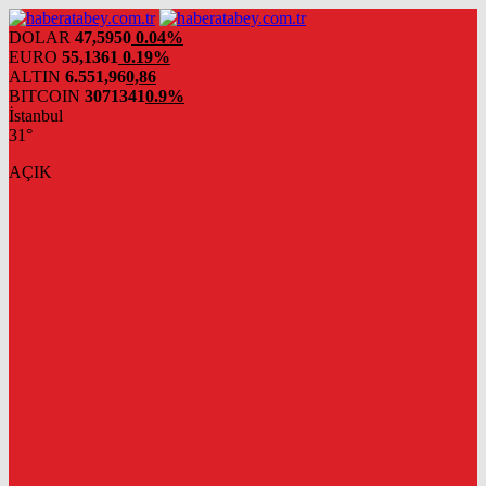
DOLAR
47,5950
0.04%
EURO
55,1361
0.19%
ALTIN
6.551,96
0,86
BITCOIN
3071341
0.9%
İstanbul
31°
AÇIK