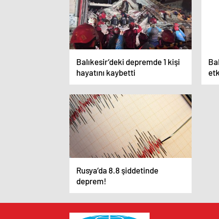
Balıkesir’deki depremde 1 kişi
Bal
hayatını kaybetti
etk
ce
Rusya’da 8.8 şiddetinde
deprem!