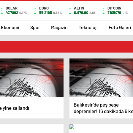
DOLAR
EURO
ALTIN
BITCOIN
47,7082
55,2195
6.676,60
3105076
0.17%
0.36%
2,83
1.1%
Ekonomi
Spor
Magazin
Teknoloji
Foto Galeri
Balıkesir’de peş peşe
 yine sallandı
depremler! 16 dakikada 6 k
salladı