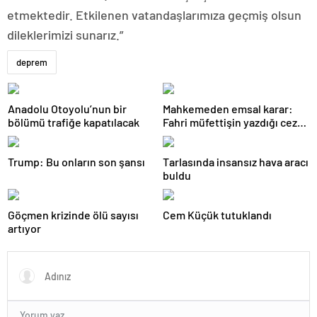
etmektedir. Etkilenen vatandaşlarımıza geçmiş olsun
dileklerimizi sunarız.”
deprem
Anadolu Otoyolu’nun bir
Mahkemeden emsal karar:
bölümü trafiğe kapatılacak
Fahri müfettişin yazdığı ceza
iptal edildi
Trump: Bu onların son şansı
Tarlasında insansız hava aracı
buldu
Göçmen krizinde ölü sayısı
Cem Küçük tutuklandı
artıyor