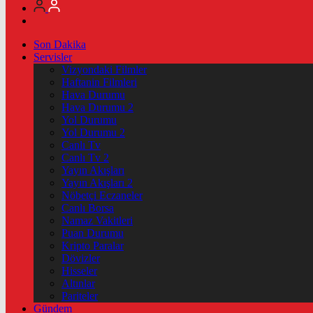
Son Dakika
Servisler
Vizyondaki Filmler
Haftanin Filmleri
Hava Durumu
Hava Durumu 2
Yol Durumu
Yol Durumu 2
Canlı Tv
Canlı Tv 2
Yayın Akışları
Yayın Akışları 2
Nöbetçi Eczaneler
Canlı Borsa
Namaz Vakitleri
Puan Durumu
Kripto Paralar
Dövizler
Hisseler
Altınlar
Pariteler
Gündem