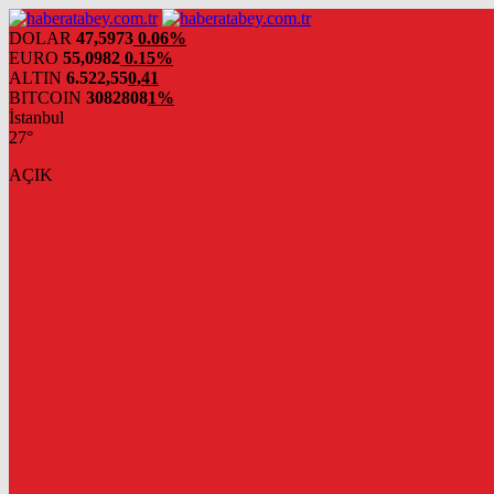
DOLAR
47,5973
0.06%
EURO
55,0982
0.15%
ALTIN
6.522,55
0,41
BITCOIN
3082808
1%
İstanbul
27°
AÇIK