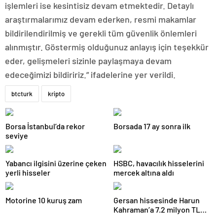
işlemleri ise kesintisiz devam etmektedir. Detaylı
araştırmalarımız devam ederken, resmi makamlar
bildirilendirilmiş ve gerekli tüm güvenlik önlemleri
alınmıştır. Göstermiş olduğunuz anlayış için teşekkür
eder, gelişmeleri sizinle paylaşmaya devam
edeceğimizi bildiririz.” ifadelerine yer verildi.
btcturk
kripto
Borsa İstanbul’da rekor
Borsada 17 ay sonra ilk
seviye
Yabancı ilgisini üzerine çeken
HSBC, havacılık hisselerini
yerli hisseler
mercek altına aldı
Motorine 10 kuruş zam
Gersan hissesinde Harun
Kahraman’a 7.2 milyon TL
para cezası