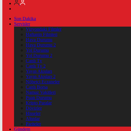
Son Dakika
Servisler
Vizyondaki Filmler
Haftanin Filmleri
Hava Durumu
Hava Durumu 2
Yol Durumu
Yol Durumu 2
Canlı Tv
Canlı Tv 2
Yayın Akışları
Yayın Akışları 2
Nöbetçi Eczaneler
Canlı Borsa
Namaz Vakitleri
Puan Durumu
Kripto Paralar
Dövizler
Hisseler
Altınlar
Pariteler
Gündem