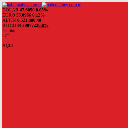
DOLAR
47,6050
0.05%
EURO
55,0966
0.12%
ALTIN
6.521,88
0,40
BITCOIN
3087722
0.8%
İstanbul
27°
AÇIK