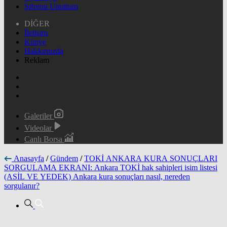
Şifremi Unuttum
DİĞER
İletişim
Künye
Hakkımızda
Reklam
Galeriler
Videolar
Canlı Borsa
Anasayfa
/
Gündem
/
TOKİ ANKARA KURA SONUÇLARI
SORGULAMA EKRANI: Ankara TOKİ hak sahipleri isim listesi
(ASİL VE YEDEK) Ankara kura sonuçları nasıl, nereden
sorgulanır?