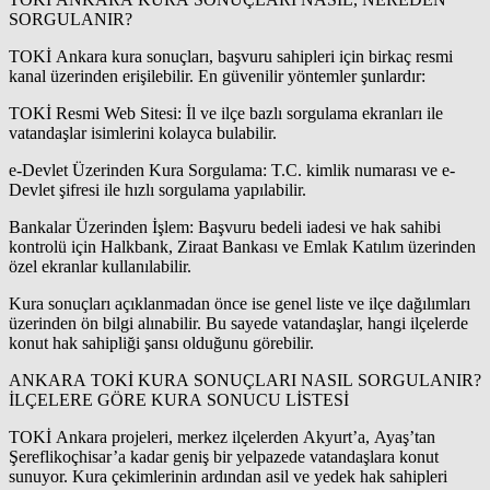
SORGULANIR?
TOKİ Ankara kura sonuçları, başvuru sahipleri için birkaç resmi
kanal üzerinden erişilebilir. En güvenilir yöntemler şunlardır:
TOKİ Resmi Web Sitesi: İl ve ilçe bazlı sorgulama ekranları ile
vatandaşlar isimlerini kolayca bulabilir.
e-Devlet Üzerinden Kura Sorgulama: T.C. kimlik numarası ve e-
Devlet şifresi ile hızlı sorgulama yapılabilir.
Bankalar Üzerinden İşlem: Başvuru bedeli iadesi ve hak sahibi
kontrolü için Halkbank, Ziraat Bankası ve Emlak Katılım üzerinden
özel ekranlar kullanılabilir.
Kura sonuçları açıklanmadan önce ise genel liste ve ilçe dağılımları
üzerinden ön bilgi alınabilir. Bu sayede vatandaşlar, hangi ilçelerde
konut hak sahipliği şansı olduğunu görebilir.
ANKARA TOKİ KURA SONUÇLARI NASIL SORGULANIR?
İLÇELERE GÖRE KURA SONUCU LİSTESİ
TOKİ Ankara projeleri, merkez ilçelerden Akyurt’a, Ayaş’tan
Şereflikoçhisar’a kadar geniş bir yelpazede vatandaşlara konut
sunuyor. Kura çekimlerinin ardından asil ve yedek hak sahipleri