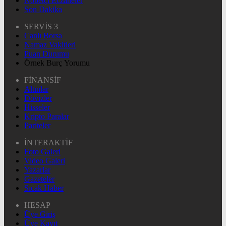
Nöbetçi Eczaneler
Son Dakika
SERVİS 3
Canlı Borsa
Namaz Vakitleri
Puan Durumu
Örnek Burç Yorumu
FİNANSİF
Altınlar
Dövizler
Hisseler
Kripto Paralar
Pariteler
İNTERAKTİF
Foto Galeri
Video Galeri
Yazarlar
Gazeteler
Sıcak Haber
HESAP
Üye Giriş
Üye Kayıt