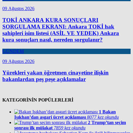
09 Ağustos 2026
TOKİ ANKARA KURA SONUÇLARI
SORGULAMA EKRANI: Ankara TOKİ hak
sahipleri isim listesi (ASİL VE YEDEK) Ankara
kura sonuçları nasıl, nereden sorgulanır?
GÜNDEM
09 Ağustos 2026
Yürekleri yakan öğretmen cinayetine ilişkin
bakanlardan peş peşe açıklamalar
KATEGORİNİN POPÜLERLERİ
1
Bakan
Işıkhan’dan asgari ücret açıklaması
8077 kez okundu
2
Trump’tan seçim
sonrası ilk mülakat
7859 kez okundu