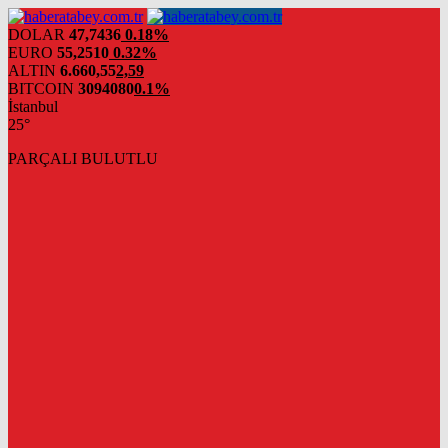
DOLAR
47,7436
0.18%
EURO
55,2510
0.32%
ALTIN
6.660,55
2,59
BITCOIN
3094080
0.1%
İstanbul
25°
PARÇALI BULUTLU