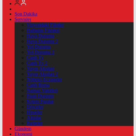
Son Dakika
Servisler
Vizyondaki Filmler
Haftanin Filmleri
Hava Durumu
Hava Durumu 2
Yol Durumu
Yol Durumu 2
Canlı Tv
Canlı Tv 2
Yayın Akışları
Yayın Akışları 2
Nöbetçi Eczaneler
Canlı Borsa
Namaz Vakitleri
Puan Durumu
Kripto Paralar
Dövizler
Hisseler
Altınlar
Pariteler
Gündem
Ekonomi