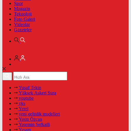
Spor
Magazin
Teknoloji
Foto Galeri
Videolar
Gazeteler
Yusuf Tekin
Yüksek Askeri Şura
youtube
yks
Yerel
yeni gelinlik modelleri
Yasin Özcan
Yasemin Şefkatli
Yaşam