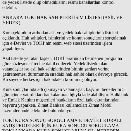
de yedek listede olup olmadıklarını resmi kanallardan kontrol
edebilir.
ANKARA TOKİ HAK SAHİPLERİ İSİM LİSTESİ (ASİL VE
YEDEK)
Kura çekiminin ardından asil ve yedek hak sahiplerinin listeleri
açıklandı. Hak sahipleri, isimlerini ve konut sonuçlarını sorgulamak
için e-Devlet ve TOKİ’nin resmi web sitesi üzerinden işlem
yapabiliyor.
Asil listede yer alan kişiler, TOKİ tarafından belirlenen programa
göre sözleşme sürecine dahil edilecek. Yedek listede olan
vatandaşlar ise asil hak sahiplerinden birinin şartları yerine
getirememesi durumunda sıradaki hak sahibi olarak devreye girecek.
Bu sayede herkes için hak adaleti korunmuş oluyor.
Kura sonuçlarında adı çıkmayan vatandaşlar, başvuru bedellerini 5
gün içinde yatırdıkları bankalar aracılığıyla iade alabiliyor. Halkbank
ve Emlak Katılım müşterileri bankaların özel iade ekranlarından
başvuru yaparken, Ziraat Bankası kullanıcıları Ziraat Mobil
üzerinden iade talebinde bulunabiliyor.
TOKİ KURA SONUÇ SORGULAMA E-DEVLET KURALI
SATIŞ PROJELERİ İÇİN KURA SONUCU SORGULAMA
TOKİ ANKARA KURA SONUÇLARI NASIL, NEREDEN