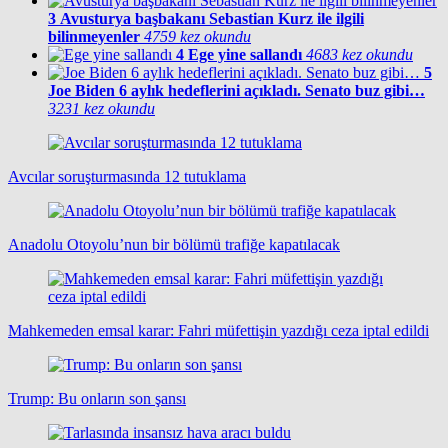
3
Avusturya başbakanı Sebastian Kurz ile ilgili
bilinmeyenler
4759 kez okundu
4
Ege yine sallandı
4683 kez okundu
5
Joe Biden 6 aylık hedeflerini açıkladı. Senato buz gibi…
3231 kez okundu
Avcılar soruşturmasında 12 tutuklama
Anadolu Otoyolu’nun bir bölümü trafiğe kapatılacak
Mahkemeden emsal karar: Fahri müfettişin yazdığı ceza iptal edildi
Trump: Bu onların son şansı