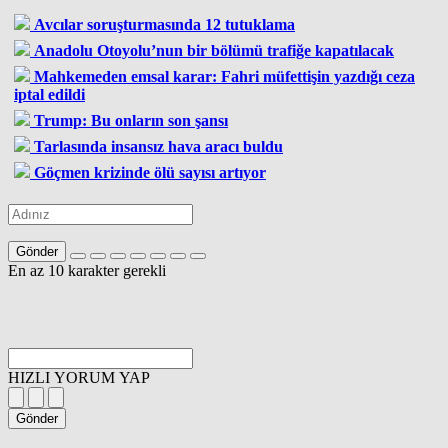
Avcılar soruşturmasında 12 tutuklama
Anadolu Otoyolu’nun bir bölümü trafiğe kapatılacak
Mahkemeden emsal karar: Fahri müfettişin yazdığı ceza
iptal edildi
Trump: Bu onların son şansı
Tarlasında insansız hava aracı buldu
Göçmen krizinde ölü sayısı artıyor
Gönder
En az 10 karakter gerekli
HIZLI YORUM YAP
Gönder