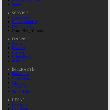
Nöbetçi Eczaneler
Son Dakika
SERVİS 3
Canlı Borsa
Namaz Vakitleri
Puan Durumu
Örnek Burç Yorumu
FİNANSİF
Altınlar
Dövizler
Hisseler
Kripto Paralar
Pariteler
İNTERAKTİF
Foto Galeri
Video Galeri
Yazarlar
Gazeteler
Sıcak Haber
HESAP
Üye Giriş
Üye Kayıt