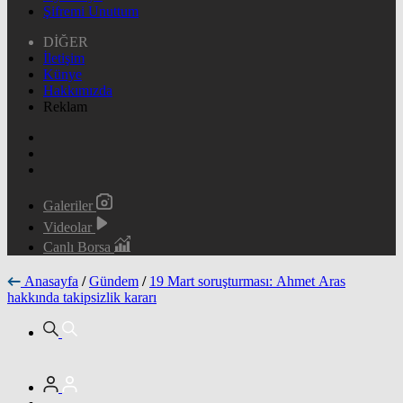
Şifremi Unuttum
DİĞER
İletişim
Künye
Hakkımızda
Reklam
Galeriler
Videolar
Canlı Borsa
Anasayfa
/
Gündem
/
19 Mart soruşturması: Ahmet Aras
hakkında takipsizlik kararı