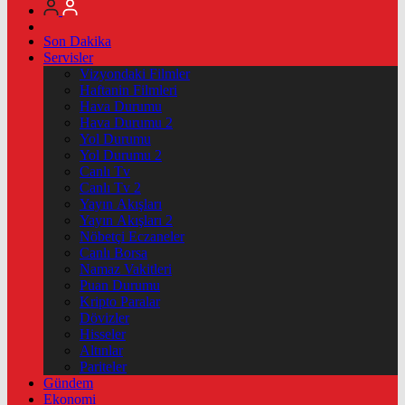
Son Dakika
Servisler
Vizyondaki Filmler
Haftanin Filmleri
Hava Durumu
Hava Durumu 2
Yol Durumu
Yol Durumu 2
Canlı Tv
Canlı Tv 2
Yayın Akışları
Yayın Akışları 2
Nöbetçi Eczaneler
Canlı Borsa
Namaz Vakitleri
Puan Durumu
Kripto Paralar
Dövizler
Hisseler
Altınlar
Pariteler
Gündem
Ekonomi