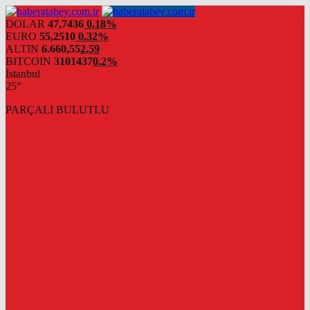
DOLAR
47,7436
0.18%
EURO
55,2510
0.32%
ALTIN
6.660,55
2,59
BITCOIN
3101437
0.2%
İstanbul
25°
PARÇALI BULUTLU