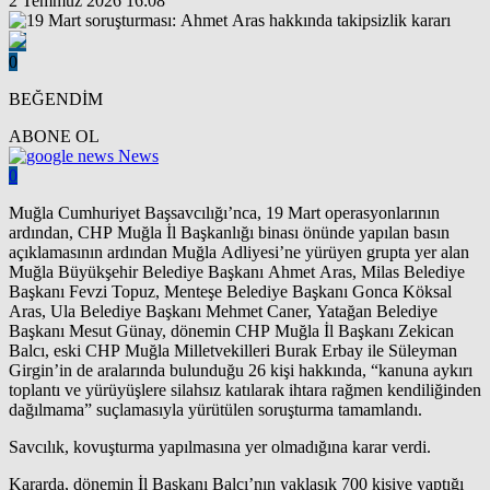
2 Temmuz 2026 16:08
0
BEĞENDİM
ABONE OL
News
0
Muğla Cumhuriyet Başsavcılığı’nca, 19 Mart operasyonlarının
ardından, CHP Muğla İl Başkanlığı binası önünde yapılan basın
açıklamasının ardından Muğla Adliyesi’ne yürüyen grupta yer alan
Muğla Büyükşehir Belediye Başkanı Ahmet Aras, Milas Belediye
Başkanı Fevzi Topuz, Menteşe Belediye Başkanı Gonca Köksal
Aras, Ula Belediye Başkanı Mehmet Caner, Yatağan Belediye
Başkanı Mesut Günay, dönemin CHP Muğla İl Başkanı Zekican
Balcı, eski CHP Muğla Milletvekilleri Burak Erbay ile Süleyman
Girgin’in de aralarında bulunduğu 26 kişi hakkında, “kanuna aykırı
toplantı ve yürüyüşlere silahsız katılarak ihtara rağmen kendiliğinden
dağılmama” suçlamasıyla yürütülen soruşturma tamamlandı.
Savcılık, kovuşturma yapılmasına yer olmadığına karar verdi.
Kararda, dönemin İl Başkanı Balcı’nın yaklaşık 700 kişiye yaptığı