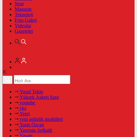
Spor
Magazin
Teknoloji
Foto Galeri
Videolar
Gazeteler
Yusuf Tekin
Yüksek Askeri Şura
youtube
yks
Yerel
yeni gelinlik modelleri
Yasin Özcan
Yasemin Şefkatli
Yaşam