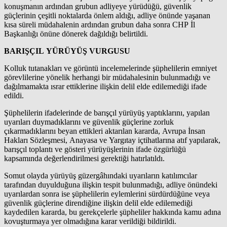
konuşmanın ardından grubun adliyeye yürüdüğü, güvenlik
güçlerinin çeşitli noktalarda önlem aldığı, adliye önünde yaşanan
kısa süreli müdahalenin ardından grubun daha sonra CHP İl
Başkanlığı önüne dönerek dağıldığı belirtildi.
BARIŞÇIL YÜRÜYÜŞ VURGUSU
Kolluk tutanakları ve görüntü incelemelerinde şüphelilerin emniyet
görevlilerine yönelik herhangi bir müdahalesinin bulunmadığı ve
dağılmamakta ısrar ettiklerine ilişkin delil elde edilemediği ifade
edildi.
Şüphelilerin ifadelerinde de barışçıl yürüyüş yaptıklarını, yapılan
uyarıları duymadıklarını ve güvenlik güçlerine zorluk
çıkarmadıklarını beyan ettikleri aktarılan kararda, Avrupa İnsan
Hakları Sözleşmesi, Anayasa ve Yargıtay içtihatlarına atıf yapılarak,
barışçıl toplantı ve gösteri yürüyüşlerinin ifade özgürlüğü
kapsamında değerlendirilmesi gerektiği hatırlatıldı.
Somut olayda yürüyüş güzergâhındaki uyarıların katılımcılar
tarafından duyulduğuna ilişkin tespit bulunmadığı, adliye önündeki
uyarılardan sonra ise şüphelilerin eylemlerini sürdürdüğüne veya
güvenlik güçlerine direndiğine ilişkin delil elde edilemediği
kaydedilen kararda, bu gerekçelerle şüpheliler hakkında kamu adına
kovuşturmaya yer olmadığına karar verildiği bildirildi.