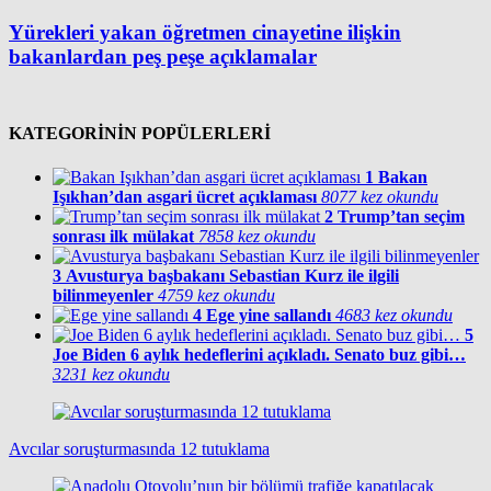
Yürekleri yakan öğretmen cinayetine ilişkin
bakanlardan peş peşe açıklamalar
KATEGORİNİN POPÜLERLERİ
1
Bakan
Işıkhan’dan asgari ücret açıklaması
8077 kez okundu
2
Trump’tan seçim
sonrası ilk mülakat
7858 kez okundu
3
Avusturya başbakanı Sebastian Kurz ile ilgili
bilinmeyenler
4759 kez okundu
4
Ege yine sallandı
4683 kez okundu
5
Joe Biden 6 aylık hedeflerini açıkladı. Senato buz gibi…
3231 kez okundu
Avcılar soruşturmasında 12 tutuklama