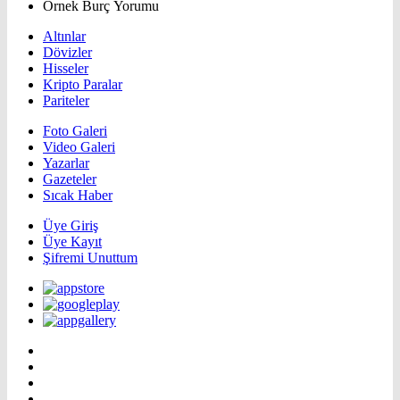
Örnek Burç Yorumu
Altınlar
Dövizler
Hisseler
Kripto Paralar
Pariteler
Foto Galeri
Video Galeri
Yazarlar
Gazeteler
Sıcak Haber
Üye Giriş
Üye Kayıt
Şifremi Unuttum