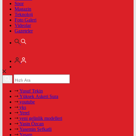
Spor
Magazin
Teknoloji
Foto Galeri
Videolar
Gazeteler
Yusuf Tekin
Yüksek Askeri Şura
youtube
yks
Yerel
yeni gelinlik modelleri
Yasin Özcan
Yasemin Şefkatli
Yaşam