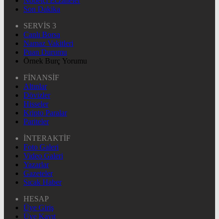
Nöbetçi Eczaneler
Son Dakika
SERVİS 3
Canlı Borsa
Namaz Vakitleri
Puan Durumu
Örnek Burç Yorumu
FİNANSİF
Altınlar
Dövizler
Hisseler
Kripto Paralar
Pariteler
İNTERAKTİF
Foto Galeri
Video Galeri
Yazarlar
Gazeteler
Sıcak Haber
HESAP
Üye Giriş
Üye Kayıt