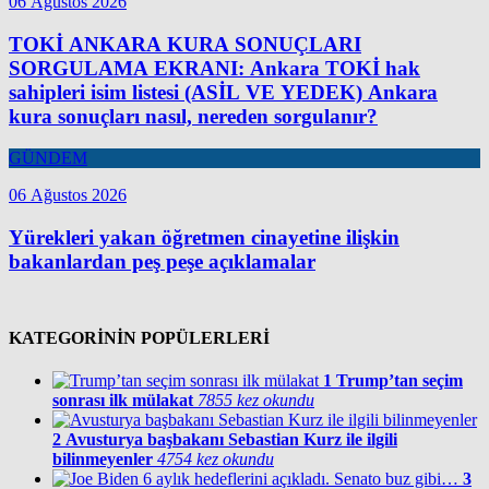
06 Ağustos 2026
TOKİ ANKARA KURA SONUÇLARI
SORGULAMA EKRANI: Ankara TOKİ hak
sahipleri isim listesi (ASİL VE YEDEK) Ankara
kura sonuçları nasıl, nereden sorgulanır?
GÜNDEM
06 Ağustos 2026
Yürekleri yakan öğretmen cinayetine ilişkin
bakanlardan peş peşe açıklamalar
KATEGORİNİN POPÜLERLERİ
1
Trump’tan seçim
sonrası ilk mülakat
7855 kez okundu
2
Avusturya başbakanı Sebastian Kurz ile ilgili
bilinmeyenler
4754 kez okundu
3