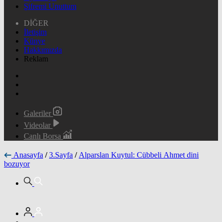
Şifremi Unuttum
DİĞER
İletişim
Künye
Hakkımızda
Reklam
Galeriler
Videolar
Canlı Borsa
Anasayfa
/
3.Sayfa
/
Alparslan Kuytul: Cübbeli Ahmet dini
bozuyor