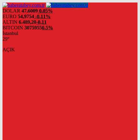
DOLAR
47,6009
0.05%
EURO
54,9754
-0.11%
ALTIN
6.489,20
-0,11
BITCOIN
3075955
0.5%
İstanbul
29°
AÇIK