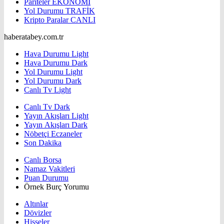
Pariteler
EKONOMİ
Yol Durumu
TRAFİK
Kripto Paralar
CANLI
haberatabey.com.tr
Hava Durumu Light
Hava Durumu Dark
Yol Durumu Light
Yol Durumu Dark
Canlı Tv Light
Canlı Tv Dark
Yayın Akışları Light
Yayın Akışları Dark
Nöbetçi Eczaneler
Son Dakika
Canlı Borsa
Namaz Vakitleri
Puan Durumu
Örnek Burç Yorumu
Altınlar
Dövizler
Hisseler