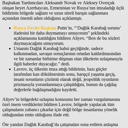
Başbakan Yardımcıları Aleksandr Novak ve Aleksey Overçuk
oluşan heyet Azerbaycan, Ermenistan ve Rusya’nın imzaladığı üçlü
bildirinin bölgede sağlam ve uzun süreli barışın sağlanması
açısından önemli adım olduğunu açıklamıştı.
Rusya Devlet Başkanı
Putin’in, “‘Dağlık Karabağ sorunu’
ifadesini bir daha duymamayı umuyorum” şeklindeki
açıklamasına katıldığını bildiren Aliyev, “Ben de bu sözleri
duymayacağımı umuyorum.
Umarım Dağlık Karabağ bahsi geçtiğinde, sadece
kalkınmadan, savaşın sonuçlarının ortadan kaldırılmasından
ve bir zamanlar birbirine düşman olan ülkelerin uzlaşmasıyla
ilgili haberler duyacağız.” dedi.
Lavrov, üç ülkenin imza attığı bildirinin, bazı güçler
tarafından kan dökülmesinin sonu, barışçıl yaşama geçiş,
insani sorunların çözümü olarak değil, jeopolitik oyunların
prizmasıyla yorumlanmaya çalışıldığını, bunun da çağdaş
değerlerle bağdaşmadığını kaydetti.
Aliyev’in bölgedeki uzlaşma konusunu her zaman vurgulamasına
özel önem verdiklerini bildiren Lavrov, bölgede yapılacak tüm
çalışmaların yabancı çıkarlar için değil bölge insanlarına yönelik
olduğundan emin olduğunu ifade etti.
Öte yandan Dağlık Karabağ’da çatışmaları sona erdiren anlaşma