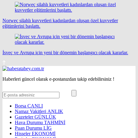
Norweç silahlı kuvvetleri kadınlardan oluşan özel kuvvetler
eğitimlerini başlattı.
İsveç ve Avrupa için yeni bir dönemin başlangıcı olacak kararlar.
Haberleri güncel olarak e-postanızdan takip edebilirsiniz !
Borsa
CANLI
Namaz Vakitleri
ANLIK
Gazeteler
GÜNLÜK
Hava Durumu
TAHMİNİ
Puan Durumu
LİG
Hisseler
EKONOMİ