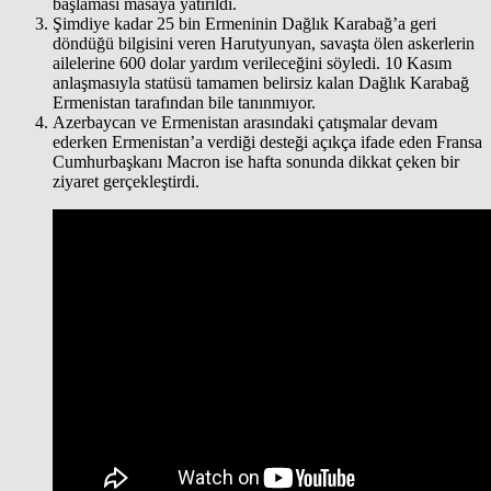
başlaması masaya yatırıldı.
Şimdiye kadar 25 bin Ermeninin Dağlık Karabağ’a geri
döndüğü bilgisini veren Harutyunyan, savaşta ölen askerlerin
ailelerine 600 dolar yardım verileceğini söyledi. 10 Kasım
anlaşmasıyla statüsü tamamen belirsiz kalan Dağlık Karabağ
Ermenistan tarafından bile tanınmıyor.
Azerbaycan ve Ermenistan arasındaki çatışmalar devam
ederken Ermenistan’a verdiği desteği açıkça ifade eden Fransa
Cumhurbaşkanı Macron ise hafta sonunda dikkat çeken bir
ziyaret gerçekleştirdi.