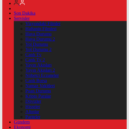
Son Dakika
Servisler
Vizyondaki Filmler
Haftanin Filmleri
Hava Durumu
Hava Durumu 2
Yol Durumu
Yol Durumu 2
Canlı Tv
Canlı Tv 2
Yayın Akışları
Yayın Akışları 2
Nöbetçi Eczaneler
Canlı Borsa
Namaz Vakitleri
Puan Durumu
Kripto Paralar
Dövizler
Hisseler
Altınlar
Pariteler
Gündem
Ekonomi