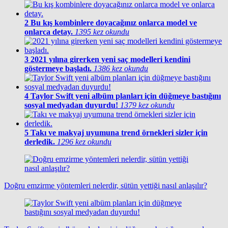
2
Bu kış kombinlere doyacağınız onlarca model ve
onlarca detay.
1395 kez okundu
3
2021 yılına girerken yeni saç modelleri kendini
göstermeye başladı.
1386 kez okundu
4
Taylor Swift yeni albüm planları için düğmeye bastığını
sosyal medyadan duyurdu!
1379 kez okundu
5
Takı ve makyaj uyumuna trend örnekleri sizler için
derledik.
1296 kez okundu
Doğru emzirme yöntemleri nelerdir, sütün yettiği nasıl anlaşılır?