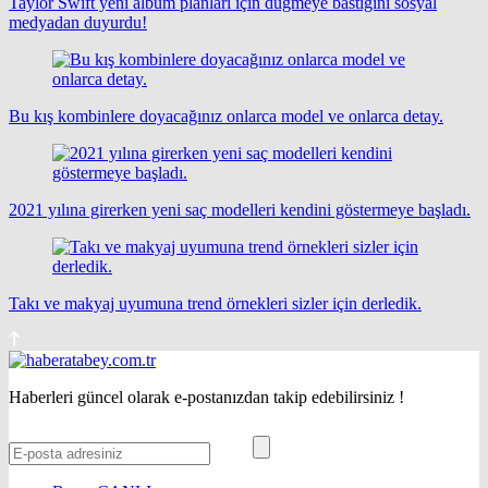
Taylor Swift yeni albüm planları için düğmeye bastığını sosyal
medyadan duyurdu!
Bu kış kombinlere doyacağınız onlarca model ve onlarca detay.
2021 yılına girerken yeni saç modelleri kendini göstermeye başladı.
Takı ve makyaj uyumuna trend örnekleri sizler için derledik.
Haberleri güncel olarak e-postanızdan takip edebilirsiniz !