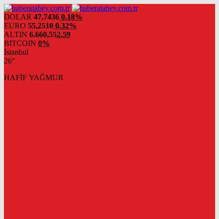
DOLAR
47,7436
0.18%
EURO
55,2510
0.32%
ALTIN
6.660,55
2,59
BITCOIN
0%
İstanbul
26°
HAFİF YAĞMUR