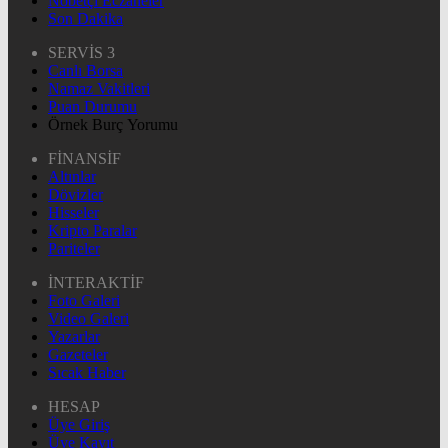
Nöbetçi Eczaneler
Son Dakika
SERVİS 3
Canlı Borsa
Namaz Vakitleri
Puan Durumu
Örnek Burç Yorumu
FİNANSİF
Altınlar
Dövizler
Hisseler
Kripto Paralar
Pariteler
İNTERAKTİF
Foto Galeri
Video Galeri
Yazarlar
Gazeteler
Sıcak Haber
HESAP
Üye Giriş
Üye Kayıt