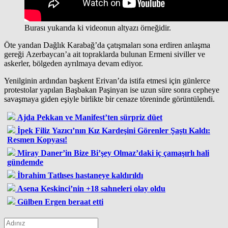
Burası yukarıda ki videonun altyazı örneğidir.
Öte yandan Dağlık Karabağ’da çatışmaları sona erdiren anlaşma
gereği Azerbaycan’a ait topraklarda bulunan Ermeni siviller ve
askerler, bölgeden ayrılmaya devam ediyor.
Yenilginin ardından başkent Erivan’da istifa etmesi için günlerce
protestolar yapılan Başbakan Paşinyan ise uzun süre sonra cepheye
savaşmaya giden eşiyle birlikte bir cenaze töreninde görüntülendi.
Ajda Pekkan ve Manifest’ten sürpriz düet
İpek Filiz Yazıcı’nın Kız Kardeşini Görenler Şaştı Kaldı:
Resmen Kopyası!
Miray Daner’in Bize Bi’şey Olmaz’daki iç çamaşırlı hali
gündemde
İbrahim Tatlıses hastaneye kaldırıldı
Asena Keskinci’nin +18 sahneleri olay oldu
Gülben Ergen beraat etti