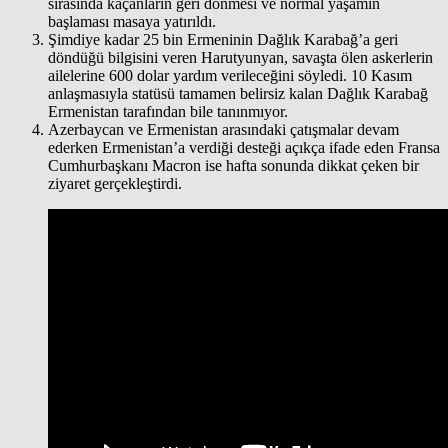
sırasında kaçanların geri dönmesi ve normal yaşamın
başlaması masaya yatırıldı.
Şimdiye kadar 25 bin Ermeninin Dağlık Karabağ’a geri
döndüğü bilgisini veren Harutyunyan, savaşta ölen askerlerin
ailelerine 600 dolar yardım verileceğini söyledi. 10 Kasım
anlaşmasıyla statüsü tamamen belirsiz kalan Dağlık Karabağ
Ermenistan tarafından bile tanınmıyor.
Azerbaycan ve Ermenistan arasındaki çatışmalar devam
ederken Ermenistan’a verdiği desteği açıkça ifade eden Fransa
Cumhurbaşkanı Macron ise hafta sonunda dikkat çeken bir
ziyaret gerçekleştirdi.