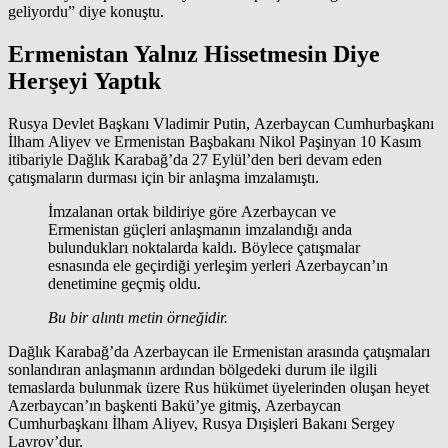
geliyordu” diye konuştu.
Ermenistan Yalnız Hissetmesin Diye
Herşeyi Yaptık
Rusya Devlet Başkanı Vladimir Putin, Azerbaycan Cumhurbaşkanı
İlham Aliyev ve Ermenistan Başbakanı Nikol Paşinyan 10 Kasım
itibariyle Dağlık Karabağ’da 27 Eylül’den beri devam eden
çatışmaların durması için bir anlaşma imzalamıştı.
İmzalanan ortak bildiriye göre Azerbaycan ve
Ermenistan güçleri anlaşmanın imzalandığı anda
bulundukları noktalarda kaldı. Böylece çatışmalar
esnasında ele geçirdiği yerleşim yerleri Azerbaycan’ın
denetimine geçmiş oldu.
Bu bir alıntı metin örneğidir.
Dağlık Karabağ’da Azerbaycan ile Ermenistan arasında çatışmaları
sonlandıran anlaşmanın ardından bölgedeki durum ile ilgili
temaslarda bulunmak üzere Rus hükümet üyelerinden oluşan heyet
Azerbaycan’ın başkenti Bakü’ye gitmiş, Azerbaycan
Cumhurbaşkanı İlham Aliyev, Rusya Dışişleri Bakanı Sergey
Lavrov’dur.