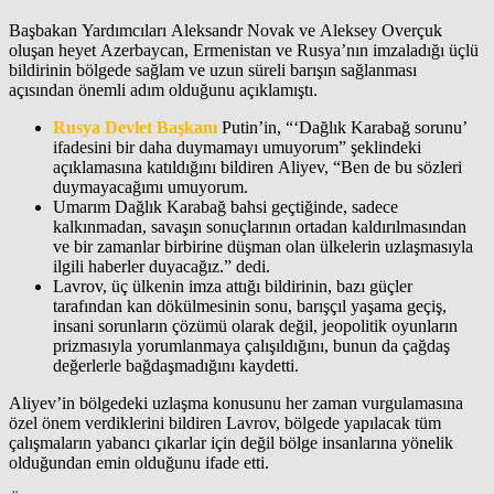
Başbakan Yardımcıları Aleksandr Novak ve Aleksey Overçuk
oluşan heyet Azerbaycan, Ermenistan ve Rusya’nın imzaladığı üçlü
bildirinin bölgede sağlam ve uzun süreli barışın sağlanması
açısından önemli adım olduğunu açıklamıştı.
Rusya Devlet Başkanı
Putin’in, “‘Dağlık Karabağ sorunu’
ifadesini bir daha duymamayı umuyorum” şeklindeki
açıklamasına katıldığını bildiren Aliyev, “Ben de bu sözleri
duymayacağımı umuyorum.
Umarım Dağlık Karabağ bahsi geçtiğinde, sadece
kalkınmadan, savaşın sonuçlarının ortadan kaldırılmasından
ve bir zamanlar birbirine düşman olan ülkelerin uzlaşmasıyla
ilgili haberler duyacağız.” dedi.
Lavrov, üç ülkenin imza attığı bildirinin, bazı güçler
tarafından kan dökülmesinin sonu, barışçıl yaşama geçiş,
insani sorunların çözümü olarak değil, jeopolitik oyunların
prizmasıyla yorumlanmaya çalışıldığını, bunun da çağdaş
değerlerle bağdaşmadığını kaydetti.
Aliyev’in bölgedeki uzlaşma konusunu her zaman vurgulamasına
özel önem verdiklerini bildiren Lavrov, bölgede yapılacak tüm
çalışmaların yabancı çıkarlar için değil bölge insanlarına yönelik
olduğundan emin olduğunu ifade etti.