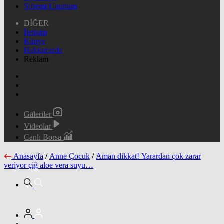
Şifremi Unuttum
DİĞER
İletişim
Künye
Hakkımızda
Reklam
Galeriler
Videolar
Canlı Borsa
Anasayfa
/
Anne Çocuk
/
Aman dikkat! Yarardan çok zarar
veriyor çiğ aloe vera suyu…