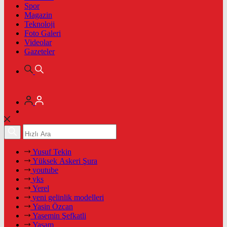
Spor
Magazin
Teknoloji
Foto Galeri
Videolar
Gazeteler
Yusuf Tekin
Yüksek Askeri Şura
youtube
yks
Yerel
yeni gelinlik modelleri
Yasin Özcan
Yasemin Şefkatli
Yaşam