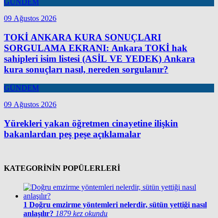
GÜNDEM
09 Ağustos 2026
TOKİ ANKARA KURA SONUÇLARI
SORGULAMA EKRANI: Ankara TOKİ hak
sahipleri isim listesi (ASİL VE YEDEK) Ankara
kura sonuçları nasıl, nereden sorgulanır?
GÜNDEM
09 Ağustos 2026
Yürekleri yakan öğretmen cinayetine ilişkin
bakanlardan peş peşe açıklamalar
KATEGORİNİN POPÜLERLERİ
1
Doğru emzirme yöntemleri nelerdir, sütün yettiği nasıl
anlaşılır?
1879 kez okundu