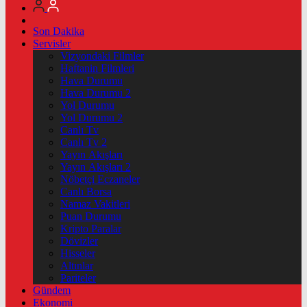
Son Dakika
Servisler
Vizyondaki Filmler
Haftanin Filmleri
Hava Durumu
Hava Durumu 2
Yol Durumu
Yol Durumu 2
Canlı Tv
Canlı Tv 2
Yayın Akışları
Yayın Akışları 2
Nöbetçi Eczaneler
Canlı Borsa
Namaz Vakitleri
Puan Durumu
Kripto Paralar
Dövizler
Hisseler
Altınlar
Pariteler
Gündem
Ekonomi