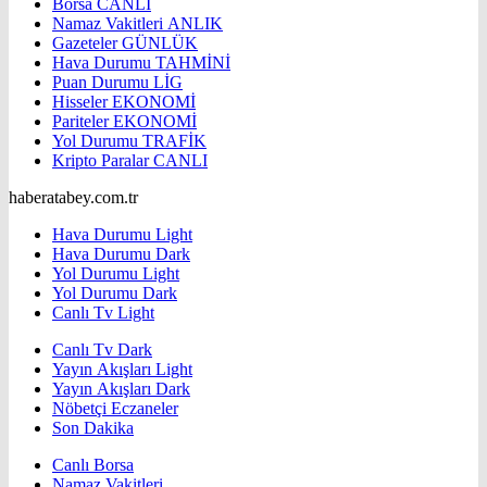
Borsa
CANLI
Namaz Vakitleri
ANLIK
Gazeteler
GÜNLÜK
Hava Durumu
TAHMİNİ
Puan Durumu
LİG
Hisseler
EKONOMİ
Pariteler
EKONOMİ
Yol Durumu
TRAFİK
Kripto Paralar
CANLI
haberatabey.com.tr
Hava Durumu Light
Hava Durumu Dark
Yol Durumu Light
Yol Durumu Dark
Canlı Tv Light
Canlı Tv Dark
Yayın Akışları Light
Yayın Akışları Dark
Nöbetçi Eczaneler
Son Dakika
Canlı Borsa
Namaz Vakitleri