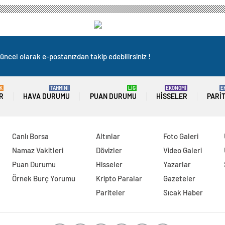
üncel olarak e-postanızdan takip edebilirsiniz !
K
TAHMİNİ
LİG
EKONOMİ
E
R
HAVA DURUMU
PUAN DURUMU
HISSELER
PARI
Canlı Borsa
Altınlar
Foto Galeri
Namaz Vakitleri
Dövizler
Video Galeri
Puan Durumu
Hisseler
Yazarlar
Örnek Burç Yorumu
Kripto Paralar
Gazeteler
Pariteler
Sıcak Haber