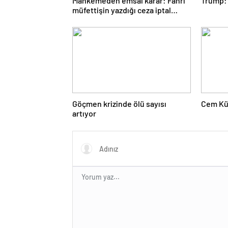
Mahkemeden emsal karar: Fahri
Trump: 
müfettişin yazdığı ceza iptal
edildi
Göçmen krizinde ölü sayısı
Cem Kü
artıyor