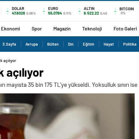
DOLAR
EURO
ALTIN
BITCOIN
47,6026
55,0794
6.522,22
0%
0.06%
0.11%
0,40
Ekonomi
Spor
Magazin
Teknoloji
Foto Galeri
3.Sayfa
Avrupa
Bülten
Din
Eğitim
Hayat
Politika
k açılıyor
 açılıyor
ırı mayısta 35 bin 175 TL'ye yükseldi. Yoksulluk sınırı ise