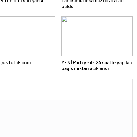
Bu onların son şansı
Tarlasında insansız hava aracı
buldu
çük tutuklandı
YENİ Parti’ye ilk 24 saatte yapılan
bağış miktarı açıklandı