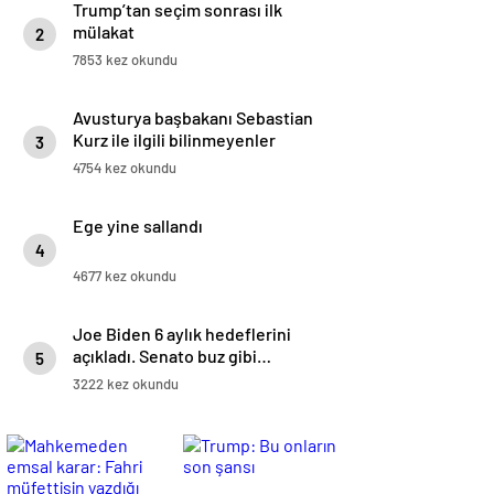
Trump’tan seçim sonrası ilk
mülakat
2
7853 kez okundu
Avusturya başbakanı Sebastian
Kurz ile ilgili bilinmeyenler
3
4754 kez okundu
Ege yine sallandı
4
4677 kez okundu
Joe Biden 6 aylık hedeflerini
açıkladı. Senato buz gibi…
5
3222 kez okundu