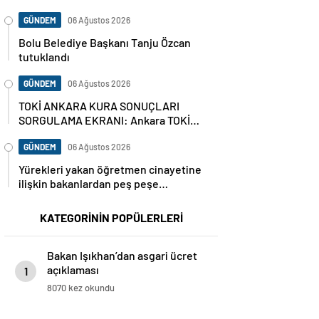
GÜNDEM
06 Ağustos 2026
Bolu Belediye Başkanı Tanju Özcan
tutuklandı
GÜNDEM
06 Ağustos 2026
TOKİ ANKARA KURA SONUÇLARI
SORGULAMA EKRANI: Ankara TOKİ
hak sahipleri isim listesi (ASİL VE
YEDEK) Ankara kura sonuçları nasıl,
GÜNDEM
06 Ağustos 2026
nereden sorgulanır?
Yürekleri yakan öğretmen cinayetine
ilişkin bakanlardan peş peşe
açıklamalar
KATEGORİNİN POPÜLERLERİ
Bakan Işıkhan’dan asgari ücret
açıklaması
1
8070 kez okundu