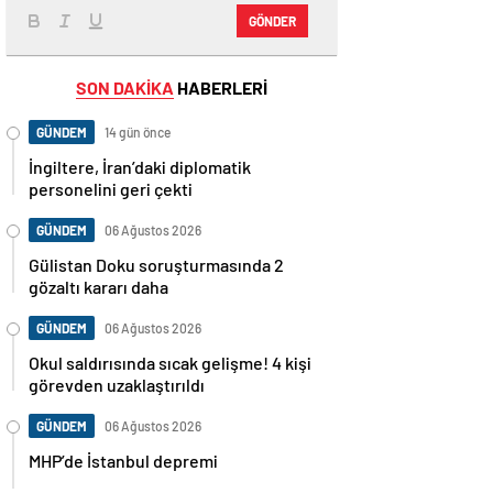
GÖNDER
SON DAKİKA
HABERLERİ
GÜNDEM
14 gün önce
İngiltere, İran’daki diplomatik
personelini geri çekti
GÜNDEM
06 Ağustos 2026
Gülistan Doku soruşturmasında 2
gözaltı kararı daha
GÜNDEM
06 Ağustos 2026
Okul saldırısında sıcak gelişme! 4 kişi
görevden uzaklaştırıldı
GÜNDEM
06 Ağustos 2026
MHP’de İstanbul depremi