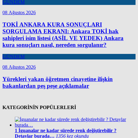
GÜNDEM
08 Ağustos 2026
TOKİ ANKARA KURA SONUÇLARI
SORGULAMA EKRANI: Ankara TOKİ hak
sahipleri isim listesi (ASİL VE YEDEK) Ankara
kura sonuçları nasıl, nereden sorgulanır?
GÜNDEM
08 Ağustos 2026
Yürekleri yakan öğretmen cinayetine ilişkin
bakanlardan peş peşe açıklamalar
KATEGORİNİN POPÜLERLERİ
1
İguanalar ne kadar sürede renk değiştirebilir ?
Detaylar burada…
1356 kez okundu