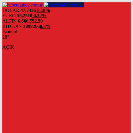
DOLAR
47,7436
0.18%
EURO
55,2510
0.32%
ALTIN
6.660,55
2,59
BITCOIN
3099266
0.8%
İstanbul
28°
AÇIK