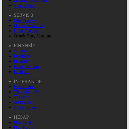
Nöbetçi Eczaneler
Son Dakika
SERVİS 3
Canlı Borsa
Namaz Vakitleri
Puan Durumu
Örnek Burç Yorumu
FİNANSİF
Altınlar
Dövizler
Hisseler
Kripto Paralar
Pariteler
İNTERAKTİF
Foto Galeri
Video Galeri
Yazarlar
Gazeteler
Sıcak Haber
HESAP
Üye Giriş
Üye Kayıt