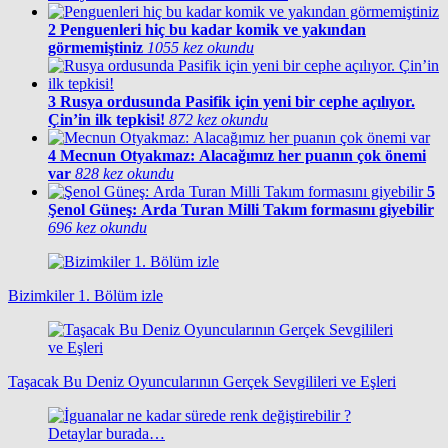
2
Penguenleri hiç bu kadar komik ve yakından
görmemiştiniz
1055 kez okundu
3
Rusya ordusunda Pasifik için yeni bir cephe açılıyor.
Çin’in ilk tepkisi!
872 kez okundu
4
Mecnun Otyakmaz: Alacağımız her puanın çok önemi
var
828 kez okundu
5
Şenol Güneş: Arda Turan Milli Takım formasını giyebilir
696 kez okundu
Bizimkiler 1. Bölüm izle
Taşacak Bu Deniz Oyuncularının Gerçek Sevgilileri ve Eşleri