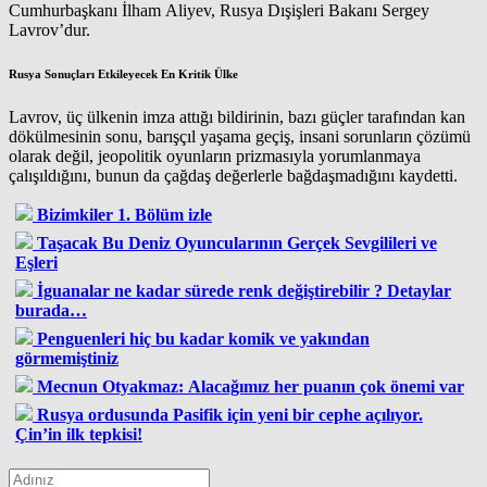
Cumhurbaşkanı İlham Aliyev, Rusya Dışişleri Bakanı Sergey
Lavrov’dur.
Rusya Sonuçları Etkileyecek En Kritik Ülke
Lavrov, üç ülkenin imza attığı bildirinin, bazı güçler tarafından kan
dökülmesinin sonu, barışçıl yaşama geçiş, insani sorunların çözümü
olarak değil, jeopolitik oyunların prizmasıyla yorumlanmaya
çalışıldığını, bunun da çağdaş değerlerle bağdaşmadığını kaydetti.
Bizimkiler 1. Bölüm izle
Taşacak Bu Deniz Oyuncularının Gerçek Sevgilileri ve
Eşleri
İguanalar ne kadar sürede renk değiştirebilir ? Detaylar
burada…
Penguenleri hiç bu kadar komik ve yakından
görmemiştiniz
Mecnun Otyakmaz: Alacağımız her puanın çok önemi var
Rusya ordusunda Pasifik için yeni bir cephe açılıyor.
Çin’in ilk tepkisi!