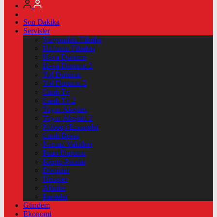
Son Dakika
Servisler
Vizyondaki Filmler
Haftanin Filmleri
Hava Durumu
Hava Durumu 2
Yol Durumu
Yol Durumu 2
Canlı Tv
Canlı Tv 2
Yayın Akışları
Yayın Akışları 2
Nöbetçi Eczaneler
Canlı Borsa
Namaz Vakitleri
Puan Durumu
Kripto Paralar
Dövizler
Hisseler
Altınlar
Pariteler
Gündem
Ekonomi