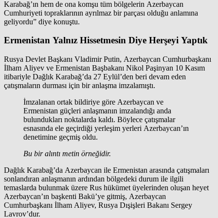
Karabağ’ın hem de ona komşu tüm bölgelerin Azerbaycan
Cumhuriyeti topraklarının ayrılmaz bir parçası olduğu anlamına
geliyordu” diye konuştu.
Ermenistan Yalnız Hissetmesin Diye Herşeyi Yaptık
Rusya Devlet Başkanı Vladimir Putin, Azerbaycan Cumhurbaşkanı
İlham Aliyev ve Ermenistan Başbakanı Nikol Paşinyan 10 Kasım
itibariyle Dağlık Karabağ’da 27 Eylül’den beri devam eden
çatışmaların durması için bir anlaşma imzalamıştı.
İmzalanan ortak bildiriye göre Azerbaycan ve
Ermenistan güçleri anlaşmanın imzalandığı anda
bulundukları noktalarda kaldı. Böylece çatışmalar
esnasında ele geçirdiği yerleşim yerleri Azerbaycan’ın
denetimine geçmiş oldu.
Bu bir alıntı metin örneğidir.
Dağlık Karabağ’da Azerbaycan ile Ermenistan arasında çatışmaları
sonlandıran anlaşmanın ardından bölgedeki durum ile ilgili
temaslarda bulunmak üzere Rus hükümet üyelerinden oluşan heyet
Azerbaycan’ın başkenti Bakü’ye gitmiş, Azerbaycan
Cumhurbaşkanı İlham Aliyev, Rusya Dışişleri Bakanı Sergey
Lavrov’dur.