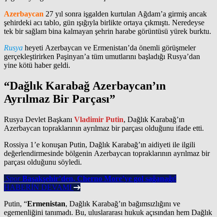
Azerbaycan
27 yıl sonra işgalden kurtulan Ağdam’a girmiş ancak
şehirdeki acı tablo, gün ışığıyla birlikte ortaya çıkmıştı. Neredeyse
tek bir sağlam bina kalmayan şehrin harabe görüntüsü yürek burktu.
Rusya
heyeti Azerbaycan ve Ermenistan’da önemli görüşmeler
gerçekleştirirken Paşinyan’a tüm umutlarını başladığı Rusya’dan
yine kötü haber geldi.
“Dağlık Karabağ Azerbaycan’ın
Ayrılmaz Bir Parçası”
Rusya Devlet Başkanı
Vladimir Putin
, Dağlık Karabağ’ın
Azerbaycan topraklarının ayrılmaz bir parçası olduğunu ifade etti.
Rossiya 1’e konuşan Putin, Dağlık Karabağ’ın aidiyeti ile ilgili
değerlendirmesinde bölgenin Azerbaycan topraklarının ayrılmaz bir
parçası olduğunu söyledi.
Spor
Başakşehir’den, Cherno More’ye gol sağanağı!
HABERİN DEVAMI
Putin, “
Ermenistan
, Dağlık Karabağ’ın bağımsızlığını ve
egemenliğini tanımadı. Bu, uluslararası hukuk açısından hem Dağlık