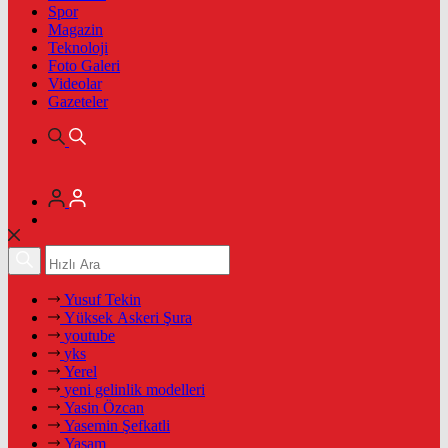
Spor
Magazin
Teknoloji
Foto Galeri
Videolar
Gazeteler
Yusuf Tekin
Yüksek Askeri Şura
youtube
yks
Yerel
yeni gelinlik modelleri
Yasin Özcan
Yasemin Şefkatli
Yaşam