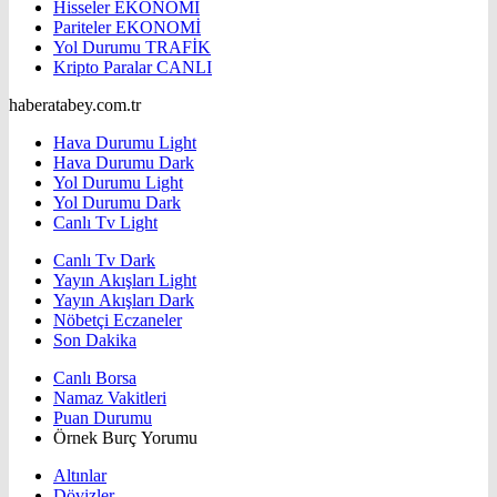
Hisseler
EKONOMİ
Pariteler
EKONOMİ
Yol Durumu
TRAFİK
Kripto Paralar
CANLI
haberatabey.com.tr
Hava Durumu Light
Hava Durumu Dark
Yol Durumu Light
Yol Durumu Dark
Canlı Tv Light
Canlı Tv Dark
Yayın Akışları Light
Yayın Akışları Dark
Nöbetçi Eczaneler
Son Dakika
Canlı Borsa
Namaz Vakitleri
Puan Durumu
Örnek Burç Yorumu
Altınlar
Dövizler