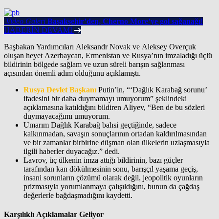
Video Galeri
Başakşehir’den, Cherno More’ye gol sağanağı!
HABERİN DEVAMI
Başbakan Yardımcıları Aleksandr Novak ve Aleksey Overçuk
oluşan heyet Azerbaycan, Ermenistan ve Rusya’nın imzaladığı üçlü
bildirinin bölgede sağlam ve uzun süreli barışın sağlanması
açısından önemli adım olduğunu açıklamıştı.
Rusya Devlet Başkanı
Putin’in, “‘Dağlık Karabağ sorunu’
ifadesini bir daha duymamayı umuyorum” şeklindeki
açıklamasına katıldığını bildiren Aliyev, “Ben de bu sözleri
duymayacağımı umuyorum.
Umarım Dağlık Karabağ bahsi geçtiğinde, sadece
kalkınmadan, savaşın sonuçlarının ortadan kaldırılmasından
ve bir zamanlar birbirine düşman olan ülkelerin uzlaşmasıyla
ilgili haberler duyacağız.” dedi.
Lavrov, üç ülkenin imza attığı bildirinin, bazı güçler
tarafından kan dökülmesinin sonu, barışçıl yaşama geçiş,
insani sorunların çözümü olarak değil, jeopolitik oyunların
prizmasıyla yorumlanmaya çalışıldığını, bunun da çağdaş
değerlerle bağdaşmadığını kaydetti.
Karşılıklı Açıklamalar Geliyor