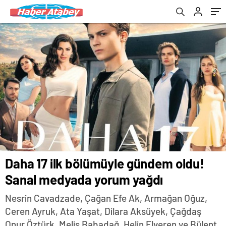
Daha 17 ilk bölümüyle gündem oldu!
Sanal medyada yorum yağdı
Nesrin Cavadzade, Çağan Efe Ak, Armağan Oğuz,
Ceren Ayruk, Ata Yaşat, Dilara Aksüyek, Çağdaş
Onur Öztürk, Melis Babadağ, Helin Elveren ve Bülent