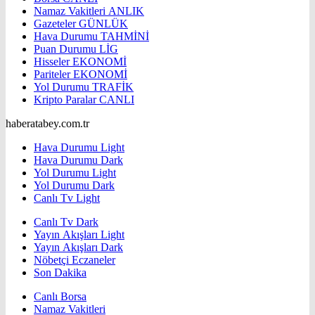
Namaz Vakitleri
ANLIK
Gazeteler
GÜNLÜK
Hava Durumu
TAHMİNİ
Puan Durumu
LİG
Hisseler
EKONOMİ
Pariteler
EKONOMİ
Yol Durumu
TRAFİK
Kripto Paralar
CANLI
haberatabey.com.tr
Hava Durumu Light
Hava Durumu Dark
Yol Durumu Light
Yol Durumu Dark
Canlı Tv Light
Canlı Tv Dark
Yayın Akışları Light
Yayın Akışları Dark
Nöbetçi Eczaneler
Son Dakika
Canlı Borsa
Namaz Vakitleri