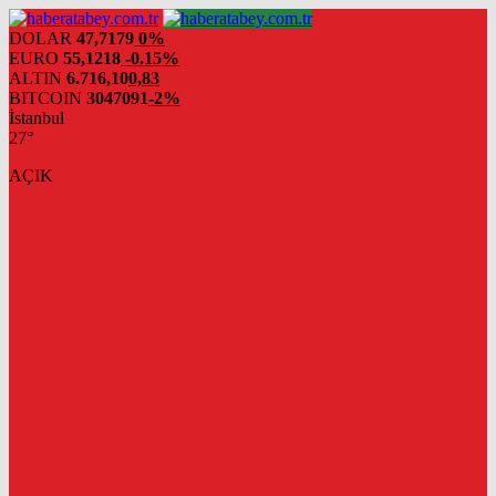
DOLAR
47,7179
0%
EURO
55,1218
-0.15%
ALTIN
6.716,10
0,83
BITCOIN
3047091
-2%
İstanbul
27°
AÇIK