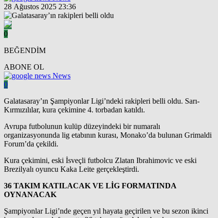
28 Ağustos 2025 23:36
0
BEĞENDİM
ABONE OL
News
0
Galatasaray’ın Şampiyonlar Ligi’ndeki rakipleri belli oldu. Sarı-
Kırmızılılar, kura çekimine 4. torbadan katıldı.
Avrupa futbolunun kulüp düzeyindeki bir numaralı
organizasyonunda lig etabının kurası, Monako’da bulunan Grimaldi
Forum’da çekildi.
Kura çekimini, eski İsveçli futbolcu Zlatan Ibrahimovic ve eski
Brezilyalı oyuncu Kaka Leite gerçekleştirdi.
36 TAKIM KATILACAK VE LİG FORMATINDA
OYNANACAK
Şampiyonlar Ligi’nde geçen yıl hayata geçirilen ve bu sezon ikinci