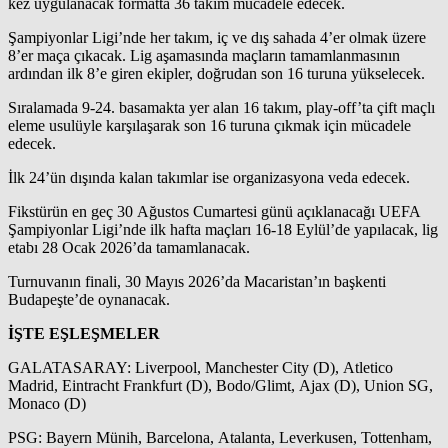
kez uygulanacak formatta 36 takım mücadele edecek.
Şampiyonlar Ligi’nde her takım, iç ve dış sahada 4’er olmak üzere
8’er maça çıkacak. Lig aşamasında maçların tamamlanmasının
ardından ilk 8’e giren ekipler, doğrudan son 16 turuna yükselecek.
Sıralamada 9-24. basamakta yer alan 16 takım, play-off’ta çift maçlı
eleme usulüyle karşılaşarak son 16 turuna çıkmak için mücadele
edecek.
İlk 24’ün dışında kalan takımlar ise organizasyona veda edecek.
Fikstürün en geç 30 Ağustos Cumartesi günü açıklanacağı UEFA
Şampiyonlar Ligi’nde ilk hafta maçları 16-18 Eylül’de yapılacak, lig
etabı 28 Ocak 2026’da tamamlanacak.
Turnuvanın finali, 30 Mayıs 2026’da Macaristan’ın başkenti
Budapeşte’de oynanacak.
İŞTE EŞLEŞMELER
GALATASARAY: Liverpool, Manchester City (D), Atletico
Madrid, Eintracht Frankfurt (D), Bodo/Glimt, Ajax (D), Union SG,
Monaco (D)
PSG: Bayern Münih, Barcelona, Atalanta, Leverkusen, Tottenham,