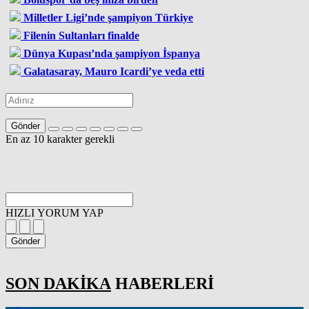
Milletler Ligi’nde şampiyon Türkiye
Filenin Sultanları finalde
Dünya Kupası’nda şampiyon İspanya
Galatasaray, Mauro Icardi’ye veda etti
Gönder
En az 10 karakter gerekli
HIZLI YORUM YAP
Gönder
SON DAKİKA
HABERLERİ