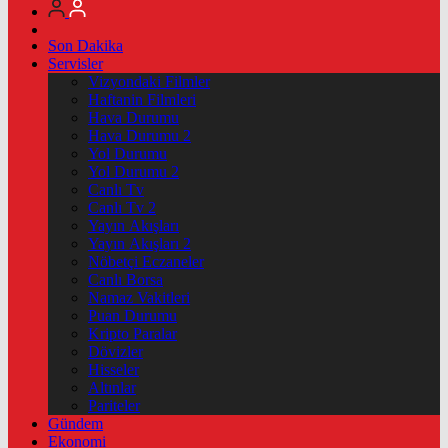
Son Dakika
Servisler
Vizyondaki Filmler
Haftanin Filmleri
Hava Durumu
Hava Durumu 2
Yol Durumu
Yol Durumu 2
Canlı Tv
Canlı Tv 2
Yayın Akışları
Yayın Akışları 2
Nöbetçi Eczaneler
Canlı Borsa
Namaz Vakitleri
Puan Durumu
Kripto Paralar
Dövizler
Hisseler
Altınlar
Pariteler
Gündem
Ekonomi