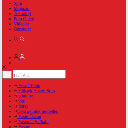
Spor
Magazin
Teknoloji
Foto Galeri
Videolar
Gazeteler
Yusuf Tekin
Yüksek Askeri Şura
youtube
yks
Yerel
yeni gelinlik modelleri
Yasin Özcan
Yasemin Şefkatli
Yaşam