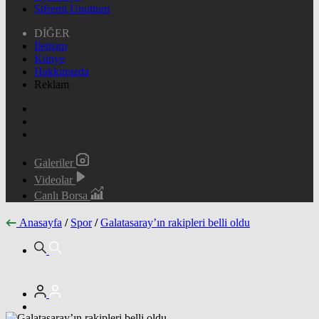
Şifremi Unuttum
DİĞER
İletişim
Künye
Hakkımızda
Reklam
Galeriler
Videolar
Canlı Borsa
Anasayfa
/
Spor
/
Galatasaray’ın rakipleri belli oldu