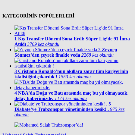
KATEGORİNİN POPÜLERLERİ
1
Kış Transfer Dönemi Sona Erdi: Süper Lig’de 91 İmza
Atıldı
3769 kez okundu
2
Zeynep
Sönmez’den çeyrek finalde veda
2268 kez okundu
3
Cristiano Ronaldo’nun akıllara zarar tüm kariyerinin
istatistiğini çıkardık !
1553 kez okundu
4
NBA’da Doğu ve Batı arasında maç bu yıl olmayacak,
detay haberimizde.
1173 kez okundu
5
Diabate’ye Trabzonspor yönetiminden kesik! .
975 kez
okundu