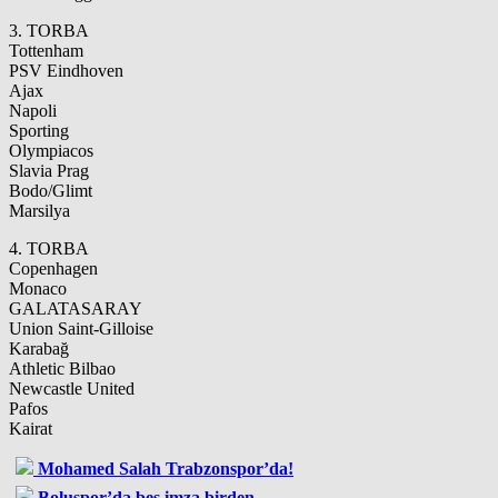
3. TORBA
Tottenham
PSV Eindhoven
Ajax
Napoli
Sporting
Olympiacos
Slavia Prag
Bodo/Glimt
Marsilya
4. TORBA
Copenhagen
Monaco
GALATASARAY
Union Saint-Gilloise
Karabağ
Athletic Bilbao
Newcastle United
Pafos
Kairat
Mohamed Salah Trabzonspor’da!
Boluspor’da beş imza birden