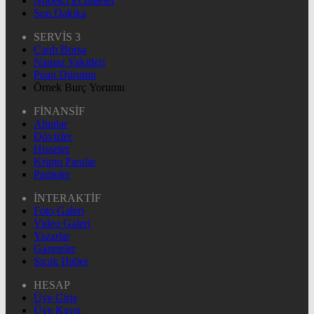
Nöbetçi Eczaneler
Son Dakika
SERVİS 3
Canlı Borsa
Namaz Vakitleri
Puan Durumu
Örnek Burç Yorumu
FİNANSİF
Altınlar
Dövizler
Hisseler
Kripto Paralar
Pariteler
İNTERAKTİF
Foto Galeri
Video Galeri
Yazarlar
Gazeteler
Sıcak Haber
HESAP
Üye Giriş
Üye Kayıt