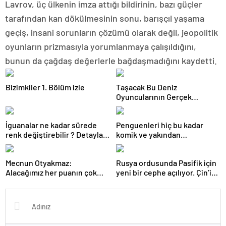
Lavrov, üç ülkenin imza attığı bildirinin, bazı güçler
tarafından kan dökülmesinin sonu, barışçıl yaşama
geçiş, insani sorunların çözümü olarak değil, jeopolitik
oyunların prizmasıyla yorumlanmaya çalışıldığını,
bunun da çağdaş değerlerle bağdaşmadığını kaydetti.
Bizimkiler 1. Bölüm izle
Taşacak Bu Deniz
Oyuncularının Gerçek
Sevgilileri ve Eşleri
İguanalar ne kadar sürede
Penguenleri hiç bu kadar
renk değiştirebilir ? Detaylar
komik ve yakından
burada…
görmemiştiniz
Mecnun Otyakmaz:
Rusya ordusunda Pasifik için
Alacağımız her puanın çok
yeni bir cephe açılıyor. Çin’in
önemi var
ilk tepkisi!