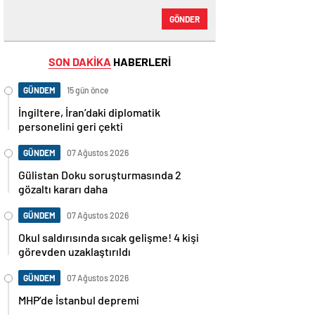
GÖNDER
SON DAKİKA
HABERLERİ
GÜNDEM
15 gün önce
İngiltere, İran’daki diplomatik
personelini geri çekti
GÜNDEM
07 Ağustos 2026
Gülistan Doku soruşturmasında 2
gözaltı kararı daha
GÜNDEM
07 Ağustos 2026
Okul saldırısında sıcak gelişme! 4 kişi
görevden uzaklaştırıldı
GÜNDEM
07 Ağustos 2026
MHP’de İstanbul depremi