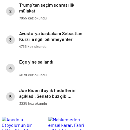
Trump’tan seçim sonrası ilk
mülakat
2
7855 kez okundu
Avusturya başbakanı Sebastian
Kurz ile ilgili bilinmeyenler
3
4755 kez okundu
Ege yine sallandı
4
4679 kez okundu
Joe Biden 6 aylık hedeflerini
açıkladı. Senato buz gibi…
5
3225 kez okundu