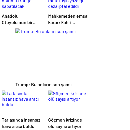
Anadolu
Mahkemeden emsal
Otoyolu’nun bir
karar: Fahri
bölümü trafiğe
müfettişin yazdığı
kapatılacak
ceza iptal edildi
Trump: Bu onların son şansı
Tarlasında insansız
Göçmen krizinde
hava aracı buldu
ölü sayısı artıyor