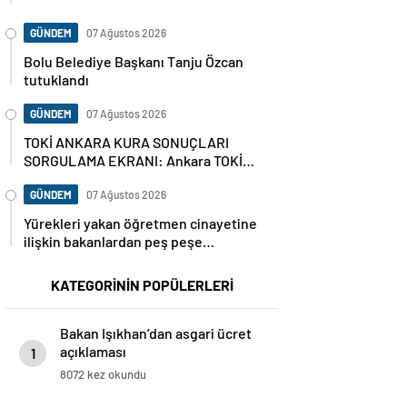
GÜNDEM
07 Ağustos 2026
Bolu Belediye Başkanı Tanju Özcan
tutuklandı
GÜNDEM
07 Ağustos 2026
TOKİ ANKARA KURA SONUÇLARI
SORGULAMA EKRANI: Ankara TOKİ
hak sahipleri isim listesi (ASİL VE
YEDEK) Ankara kura sonuçları nasıl,
GÜNDEM
07 Ağustos 2026
nereden sorgulanır?
Yürekleri yakan öğretmen cinayetine
ilişkin bakanlardan peş peşe
açıklamalar
KATEGORİNİN POPÜLERLERİ
Bakan Işıkhan’dan asgari ücret
açıklaması
1
8072 kez okundu