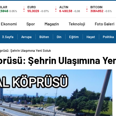
OLAR
EURO
ALTIN
BITCOIN
7,5946
55,0029
6.490,58
3064852
0.05%
-0.07%
-0,08
-0.5%
Ekonomi
Spor
Magazin
Teknoloji
Foto Galeri
3.Sayfa
Avrupa
Bülten
Din
Eğitim
Hayat
Politika
öprüsü: Şehrin Ulaşımına Yeni Soluk
prüsü: Şehrin Ulaşımına Ye