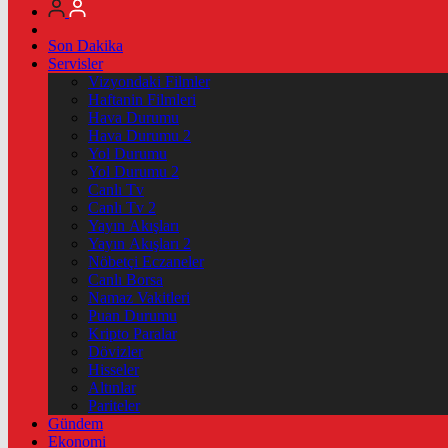
Son Dakika
Servisler
Vizyondaki Filmler
Haftanin Filmleri
Hava Durumu
Hava Durumu 2
Yol Durumu
Yol Durumu 2
Canlı Tv
Canlı Tv 2
Yayın Akışları
Yayın Akışları 2
Nöbetçi Eczaneler
Canlı Borsa
Namaz Vakitleri
Puan Durumu
Kripto Paralar
Dövizler
Hisseler
Altınlar
Pariteler
Gündem
Ekonomi