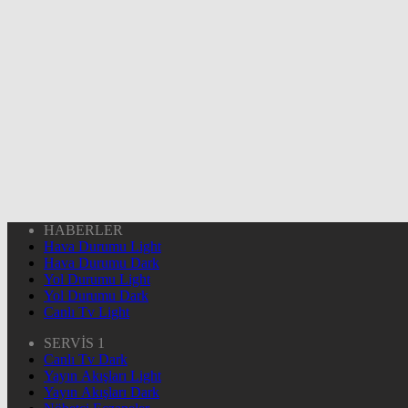
HABERLER
Hava Durumu Light
Hava Durumu Dark
Yol Durumu Light
Yol Durumu Dark
Canlı Tv Light
SERVİS 1
Canlı Tv Dark
Yayın Akışları Light
Yayın Akışları Dark