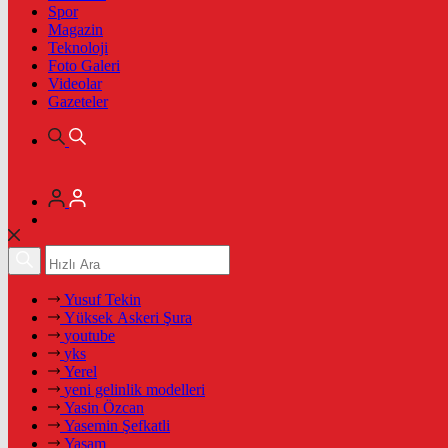
Spor
Magazin
Teknoloji
Foto Galeri
Videolar
Gazeteler
Yusuf Tekin
Yüksek Askeri Şura
youtube
yks
Yerel
yeni gelinlik modelleri
Yasin Özcan
Yasemin Şefkatli
Yaşam