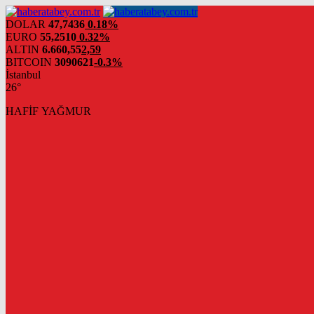
DOLAR
47,7436
0.18%
EURO
55,2510
0.32%
ALTIN
6.660,55
2,59
BITCOIN
3090621
-0.3%
İstanbul
26°
HAFİF YAĞMUR