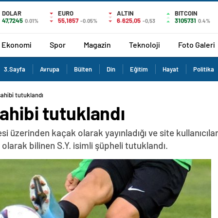
DOLAR
EURO
ALTIN
BITCOIN
47,7245
55,1857
6.625,05
3105731
0.01%
-0.05%
-0,53
0.4%
Ekonomi
Spor
Magazin
Teknoloji
Foto Galeri
3.Sayfa
Avrupa
Bülten
Din
Eğitim
Hayat
Politika
ahibi tutuklandı
ahibi tutuklandı
i üzerinden kaçak olarak yayınladığı ve site kullanıcıları
arak bilinen S.Y. isimli şüpheli tutuklandı.