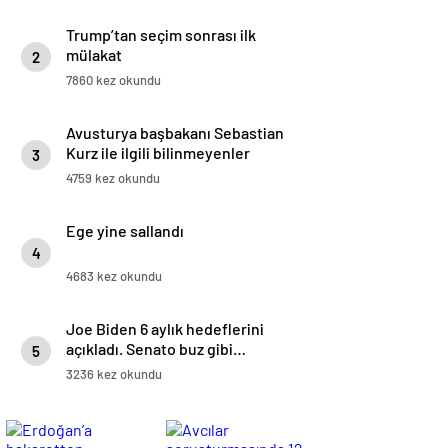
Trump’tan seçim sonrası ilk
mülakat
2
7860 kez okundu
Avusturya başbakanı Sebastian
Kurz ile ilgili bilinmeyenler
3
4759 kez okundu
Ege yine sallandı
4
4683 kez okundu
Joe Biden 6 aylık hedeflerini
açıkladı. Senato buz gibi…
5
3236 kez okundu