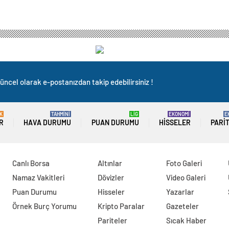
üncel olarak e-postanızdan takip edebilirsiniz !
K
TAHMİNİ
LİG
EKONOMİ
E
R
HAVA DURUMU
PUAN DURUMU
HISSELER
PARI
Canlı Borsa
Altınlar
Foto Galeri
Namaz Vakitleri
Dövizler
Video Galeri
Puan Durumu
Hisseler
Yazarlar
Örnek Burç Yorumu
Kripto Paralar
Gazeteler
Pariteler
Sıcak Haber