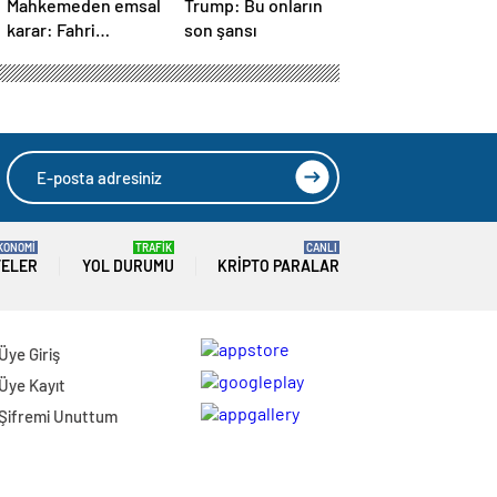
Mahkemeden emsal
Trump: Bu onların
karar: Fahri
son şansı
müfettişin yazdığı
ceza iptal edildi
KONOMİ
TRAFİK
CANLI
TELER
YOL DURUMU
KRIPTO PARALAR
Üye Giriş
Üye Kayıt
Şifremi Unuttum