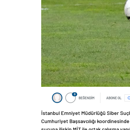
0
BEĞENDİM
ABONE OL
İstanbul Emniyet Müdürlüğü Siber Suçl
Cumhuriyet Başsavcılığı koordinesinde 
suçuna ilişkin MİT ile ortak çalışma yapıl