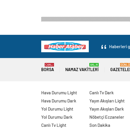
Haberleri g
CANLI
ANLIK
GÜNLÜ
BORSA
NAMAZ VAKITLERI
GAZETELE
Hava Durumu Light
Canlı Tv Dark
Hava Durumu Dark
Yayın Akışları Light
Yol Durumu Light
Yayın Akışları Dark
Yol Durumu Dark
Nöbetçi Eczaneler
Canlı Tv Light
Son Dakika