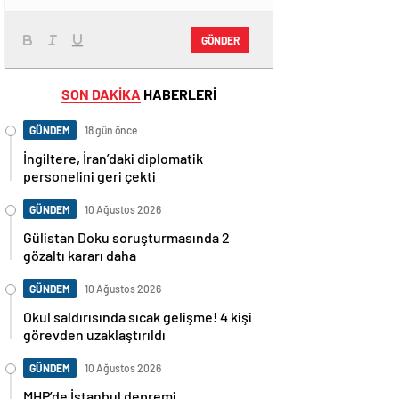
GÖNDER
SON DAKİKA
HABERLERİ
GÜNDEM
18 gün önce
İngiltere, İran’daki diplomatik
personelini geri çekti
GÜNDEM
10 Ağustos 2026
Gülistan Doku soruşturmasında 2
gözaltı kararı daha
GÜNDEM
10 Ağustos 2026
Okul saldırısında sıcak gelişme! 4 kişi
görevden uzaklaştırıldı
GÜNDEM
10 Ağustos 2026
MHP’de İstanbul depremi