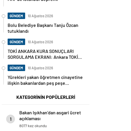
GÜNDEM
10 Ağustos 2026
Bolu Belediye Başkanı Tanju Özcan
tutuklandı
GÜNDEM
10 Ağustos 2026
TOKİ ANKARA KURA SONUÇLARI
SORGULAMA EKRANI: Ankara TOKİ
hak sahipleri isim listesi (ASİL VE
YEDEK) Ankara kura sonuçları nasıl,
GÜNDEM
10 Ağustos 2026
nereden sorgulanır?
Yürekleri yakan öğretmen cinayetine
ilişkin bakanlardan peş peşe
açıklamalar
KATEGORİNİN POPÜLERLERİ
Bakan Işıkhan’dan asgari ücret
açıklaması
1
8077 kez okundu