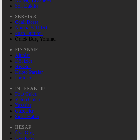
Nöbetçi Eczaneler
Son Dakika
SERVİS 3
Canlı Borsa
Namaz Vakitleri
Puan Durumu
Örnek Burç Yorumu
FİNANSİF
Altınlar
Dövizler
Hisseler
Kripto Paralar
Pariteler
İNTERAKTİF
Foto Galeri
Video Galeri
Yazarlar
Gazeteler
Sıcak Haber
HESAP
Üye Giriş
Üye Kayıt