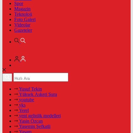
Spor
Magazin
Teknoloji
Foto Galeri
Videolar
Gazeteler
Yusuf Tekin
Yüksek Askeri Şura
youtube
yks
Yerel
yeni gelinlik modelleri
Yasin Özcan
Yasemin Şefkatli
Yaşam