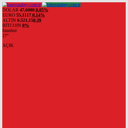
DOLAR
47,6080
0.05%
EURO
55,1117
0.14%
ALTIN
6.521,15
0,39
BITCOIN
0%
İstanbul
27°
AÇIK