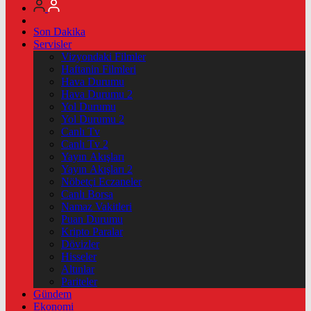
Son Dakika
Servisler
Vizyondaki Filmler
Haftanin Filmleri
Hava Durumu
Hava Durumu 2
Yol Durumu
Yol Durumu 2
Canlı Tv
Canlı Tv 2
Yayın Akışları
Yayın Akışları 2
Nöbetçi Eczaneler
Canlı Borsa
Namaz Vakitleri
Puan Durumu
Kripto Paralar
Dövizler
Hisseler
Altınlar
Pariteler
Gündem
Ekonomi