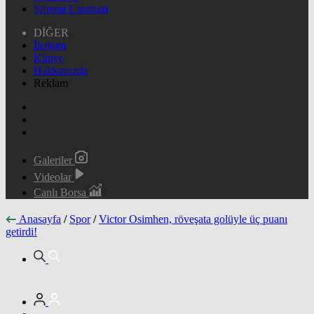
Şifremi Unuttum
DİĞER
İletişim
Künye
Hakkımızda
Reklam
Galeriler
Videolar
Canlı Borsa
Anasayfa
/
Spor
/
Victor Osimhen, röveşata golüyle üç puanı
getirdi!