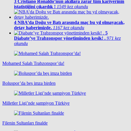
3
Cristiano Ronaldo’nun akıllara zarar tüm kariyerinin
istatistiğini çıkardık !
1549 kez okundu
4
NBA’da Doğu ve Batı arasında maç bu yıl olmayacak,
detay haberimizde.
1167 kez okundu
5
Diabate’ye Trabzonspor yönetiminden kesik! .
971 kez
okundu
Mohamed Salah Trabzonspor’da!
Boluspor’da beş imza birden
Milletler Ligi’nde şampiyon Türkiye
Filenin Sultanları finalde