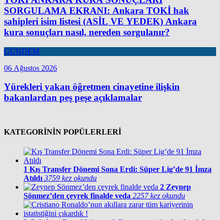
SORGULAMA EKRANI: Ankara TOKİ hak
sahipleri isim listesi (ASİL VE YEDEK) Ankara
kura sonuçları nasıl, nereden sorgulanır?
GÜNDEM
06 Ağustos 2026
Yürekleri yakan öğretmen cinayetine ilişkin
bakanlardan peş peşe açıklamalar
KATEGORİNİN POPÜLERLERİ
1
Kış Transfer Dönemi Sona Erdi: Süper Lig’de 91 İmza
Atıldı
3759 kez okundu
2
Zeynep
Sönmez’den çeyrek finalde veda
2257 kez okundu