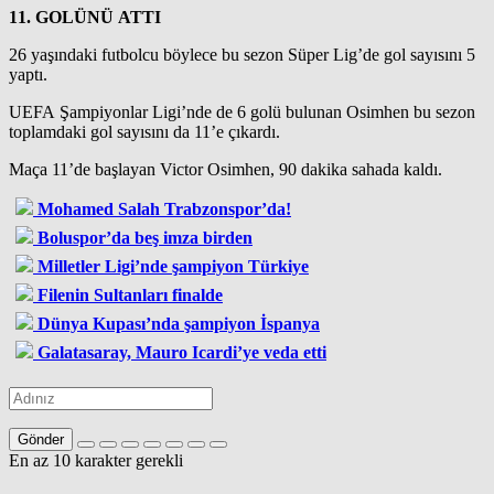
11. GOLÜNÜ ATTI
26 yaşındaki futbolcu böylece bu sezon Süper Lig’de gol sayısını 5
yaptı.
UEFA Şampiyonlar Ligi’nde de 6 golü bulunan Osimhen bu sezon
toplamdaki gol sayısını da 11’e çıkardı.
Maça 11’de başlayan Victor Osimhen, 90 dakika sahada kaldı.
Mohamed Salah Trabzonspor’da!
Boluspor’da beş imza birden
Milletler Ligi’nde şampiyon Türkiye
Filenin Sultanları finalde
Dünya Kupası’nda şampiyon İspanya
Galatasaray, Mauro Icardi’ye veda etti
Gönder
En az 10 karakter gerekli