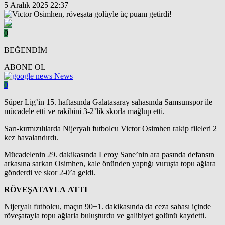
5 Aralık 2025 22:37
0
BEĞENDİM
ABONE OL
News
0
Süper Lig’in 15. haftasında Galatasaray sahasında Samsunspor ile
mücadele etti ve rakibini 3-2’lik skorla mağlup etti.
Sarı-kırmızılılarda Nijeryalı futbolcu Victor Osimhen rakip fileleri 2
kez havalandırdı.
Mücadelenin 29. dakikasında Leroy Sane’nin ara pasında defansın
arkasına sarkan Osimhen, kale önünden yaptığı vuruşta topu ağlara
gönderdi ve skor 2-0’a geldi.
RÖVEŞATAYLA ATTI
Nijeryalı futbolcu, maçın 90+1. dakikasında da ceza sahası içinde
röveşatayla topu ağlarla buluşturdu ve galibiyet golünü kaydetti.