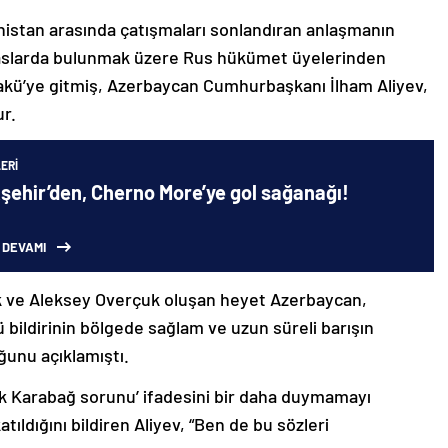
nistan arasında çatışmaları sonlandıran anlaşmanın
emaslarda bulunmak üzere Rus hükümet üyelerinden
akü’ye gitmiş, Azerbaycan Cumhurbaşkanı İlham Aliyev,
ur.
ERI
şehir’den, Cherno More’ye gol sağanağı!
 DEVAMI
k ve Aleksey Overçuk oluşan heyet Azerbaycan,
 bildirinin bölgede sağlam ve uzun süreli barışın
ğunu açıklamıştı.
lık Karabağ sorunu’ ifadesini bir daha duymamayı
ıldığını bildiren Aliyev, “Ben de bu sözleri