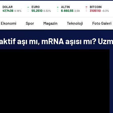
DOLAR
EURO
ALTIN
BITCOIN
47,7436
55,2510
6.660,55
3105110
0.18%
0.32%
2,59
-0.3%
Ekonomi
Spor
Magazin
Teknoloji
Foto Galeri
naktif aşı mı, mRNA aşısı mı? Uz