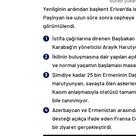
Burası yukarı
Yenilginin ardından başkent Erivan’da i
Paşinyan ise uzun süre sonra cepheye s
görüntülendi.
İstifa çağrılarına direnen Başbakan
Karabağ’ın yöneticisi Arayik Haruty
İkilinin buluşmasına dair yapılan a
ve normal yaşamın başlaması masaya
Şimdiye kadar 25 bin Ermeninin Dağ
Harutyunyan, savaşta ölen askerleri
Kasım anlaşmasıyla statüsü tamame
bile tanınmıyor.
Azerbaycan ve Ermenistan arasında
desteği açıkça ifade eden Fransa 
bir ziyaret gerçekleştirdi.