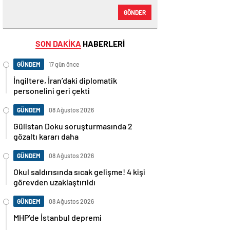
GÖNDER
SON DAKİKA
HABERLERİ
GÜNDEM
17 gün önce
İngiltere, İran’daki diplomatik
personelini geri çekti
GÜNDEM
08 Ağustos 2026
Gülistan Doku soruşturmasında 2
gözaltı kararı daha
GÜNDEM
08 Ağustos 2026
Okul saldırısında sıcak gelişme! 4 kişi
görevden uzaklaştırıldı
GÜNDEM
08 Ağustos 2026
MHP’de İstanbul depremi