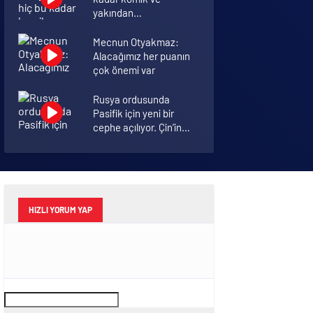
yakından
görmemiştiniz
Mecnun Otyakmaz:
Alacağımız her puanın
çok önemi var
Rusya ordusunda
Pasifik için yeni bir
cephe açılıyor. Çin’in
ilk tepkisi!
Şenol Güneş: Arda
Turan Milli Takım
formasını giyebilir
HIZLI YORUM YAP