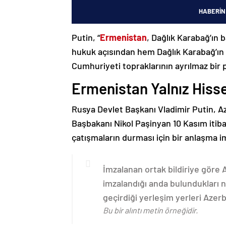
HABERİN
Putin, “
Ermenistan
, Dağlık Karabağ’ın 
hukuk açısından hem Dağlık Karabağ’ı
Cumhuriyeti topraklarının ayrılmaz bir 
Ermenistan Yalnız Hiss
Rusya Devlet Başkanı Vladimir Putin, 
Başbakanı Nikol Paşinyan 10 Kasım itib
çatışmaların durması için bir anlaşma i
İmzalanan ortak bildiriye göre
imzalandığı anda bulundukları n
geçirdiği yerleşim yerleri Aze
Bu bir alıntı metin örneğidir.