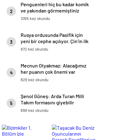
Penguenleri hiç bu kadar komik
ve yakından görmemiştiniz
2
1055 kez okundu
Rusya ordusunda Pasifik için
yeni bir cephe açılıyor. Çin’in ilk
3
tepkisi!
872 kez okundu
Mecnun Otyakmaz: Alacağımız
her puanın çok önemi var
4
829 kez okundu
Şenol Güneş: Arda Turan Milli
Takım formasını giyebilir
5
698 kez okundu