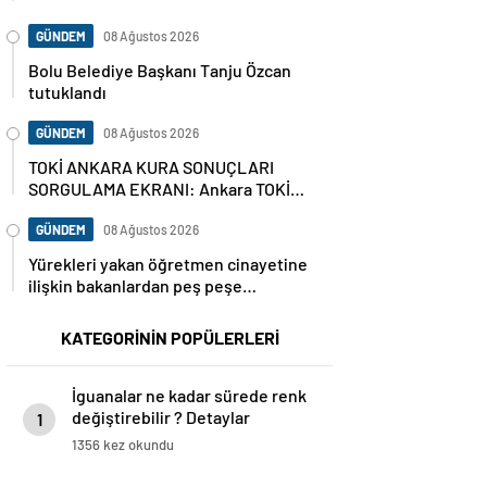
GÜNDEM
08 Ağustos 2026
Bolu Belediye Başkanı Tanju Özcan
tutuklandı
GÜNDEM
08 Ağustos 2026
TOKİ ANKARA KURA SONUÇLARI
SORGULAMA EKRANI: Ankara TOKİ
hak sahipleri isim listesi (ASİL VE
YEDEK) Ankara kura sonuçları nasıl,
GÜNDEM
08 Ağustos 2026
nereden sorgulanır?
Yürekleri yakan öğretmen cinayetine
ilişkin bakanlardan peş peşe
açıklamalar
KATEGORİNİN POPÜLERLERİ
İguanalar ne kadar sürede renk
değiştirebilir ? Detaylar
1
burada…
1356 kez okundu