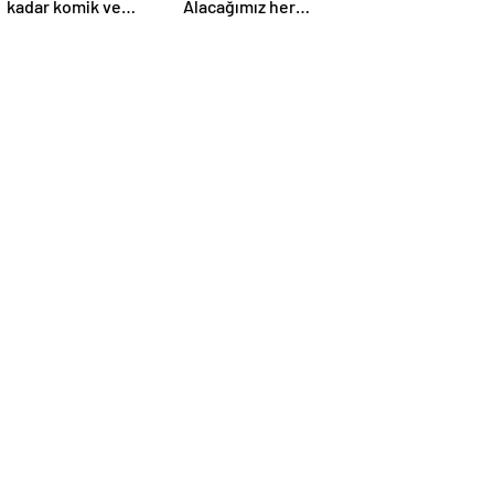
kadar komik ve
Alacağımız her
yakından
puanın çok önemi
görmemiştiniz
var