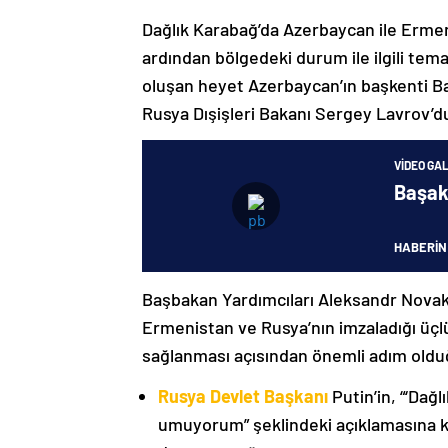
Dağlık Karabağ’da Azerbaycan ile Erme
ardından bölgedeki durum ile ilgili t
oluşan heyet Azerbaycan’ın başkenti B
Rusya Dışişleri Bakanı Sergey Lavrov’d
VIDEO GAL
Başak
HABERİN
Başbakan Yardımcıları Aleksandr Nova
Ermenistan ve Rusya’nın imzaladığı üçlü
sağlanması açısından önemli adım oldu
Rusya Devlet Başkanı
Putin’in, “‘Dağ
umuyorum” şeklindeki açıklamasına kat