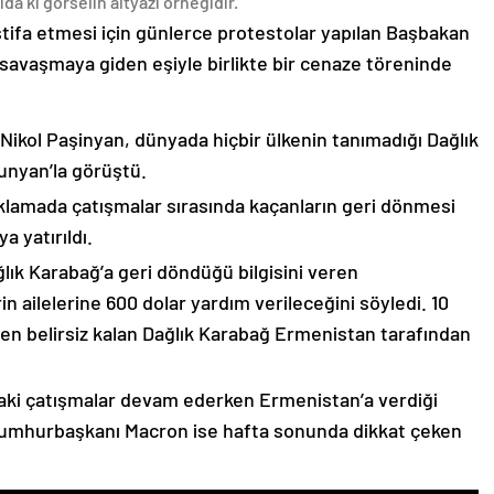
da ki görselin altyazı örneğidir.
stifa etmesi için günlerce protestolar yapılan Başbakan
avaşmaya giden eşiyle birlikte bir cenaze töreninde
 Nikol Paşinyan, dünyada hiçbir ülkenin tanımadığı Dağlık
unyan’la görüştü.
çıklamada çatışmalar sırasında kaçanların geri dönmesi
 yatırıldı.
lık Karabağ’a geri döndüğü bilgisini veren
n ailelerine 600 dolar yardım verileceğini söyledi. 10
n belirsiz kalan Dağlık Karabağ Ermenistan tarafından
ki çatışmalar devam ederken Ermenistan’a verdiği
Cumhurbaşkanı Macron ise hafta sonunda dikkat çeken