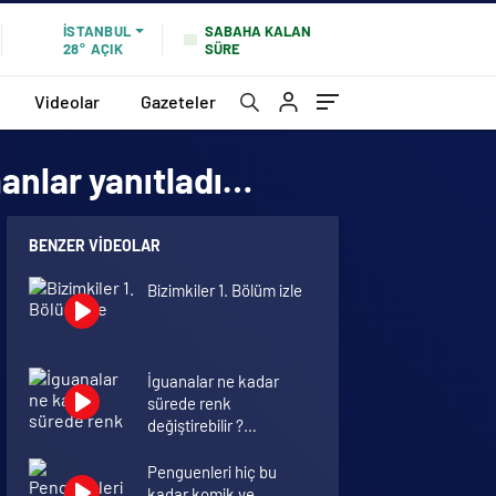
SABAHA KALAN
İSTANBUL
SÜRE
28°
AÇIK
Videolar
Gazeteler
manlar yanıtladı…
BENZER VIDEOLAR
Bizimkiler 1. Bölüm izle
İguanalar ne kadar
sürede renk
değiştirebilir ?
Detaylar burada…
Penguenleri hiç bu
kadar komik ve