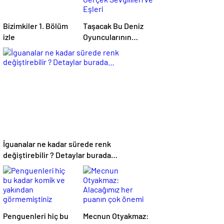
Bizimkiler 1. Bölüm
Taşacak Bu Deniz
izle
Oyuncularının
Gerçek Sevgilileri
ve Eşleri
İguanalar ne kadar sürede renk
değiştirebilir ? Detaylar burada…
Penguenleri hiç bu
Mecnun Otyakmaz: