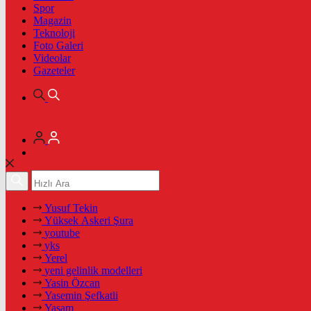
Spor
Magazin
Teknoloji
Foto Galeri
Videolar
Gazeteler
Yusuf Tekin
Yüksek Askeri Şura
youtube
yks
Yerel
yeni gelinlik modelleri
Yasin Özcan
Yasemin Şefkatli
Yaşam