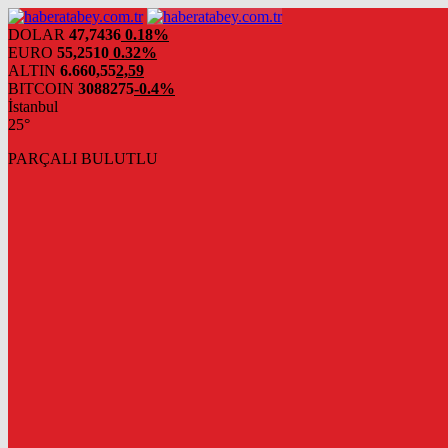
DOLAR
47,7436
0.18%
EURO
55,2510
0.32%
ALTIN
6.660,55
2,59
BITCOIN
3088275
-0.4%
İstanbul
25°
PARÇALI BULUTLU