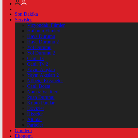
Son Dakika
Servisler
Vizyondaki Filmler
Haftanin Filmleri
Hava Durumu
Hava Durumu 2
Yol Durumu
Yol Durumu 2
Canlı Tv
Canlı Tv 2
Yayın Akışları
Yayın Akışları 2
Nöbetçi Eczaneler
Canlı Borsa
Namaz Vakitleri
Puan Durumu
Kripto Paralar
Dövizler
Hisseler
Altınlar
Pariteler
Gündem
Ekonomi