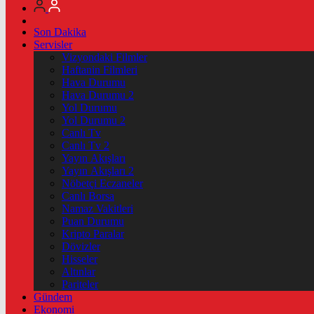
Son Dakika
Servisler
Vizyondaki Filmler
Haftanin Filmleri
Hava Durumu
Hava Durumu 2
Yol Durumu
Yol Durumu 2
Canlı Tv
Canlı Tv 2
Yayın Akışları
Yayın Akışları 2
Nöbetçi Eczaneler
Canlı Borsa
Namaz Vakitleri
Puan Durumu
Kripto Paralar
Dövizler
Hisseler
Altınlar
Pariteler
Gündem
Ekonomi