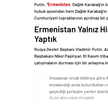
Putin, “
Ermenistan
, Dağlık Karabağ’ın 
hukuk açısından hem Dağlık Karabağ’ı
Cumhuriyeti topraklarının ayrılmaz bir 
Ermenistan Yalnız H
Yaptık
Rusya Devlet Başkanı Vladimir Putin, 
Başbakanı Nikol Paşinyan 10 Kasım itib
çatışmaların durması için bir anlaşma i
İmzalanan ortak bildiriye göre
imzalandığı anda bulundukları n
geçirdiği yerleşim yerleri Aze
Bu bir alıntı metin örneğidir.