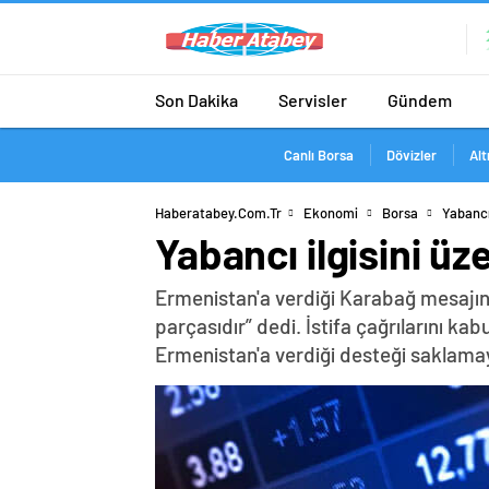
Son Dakika
Servisler
Gündem
Canlı Borsa
Dövizler
Alt
Haberatabey.com.tr
Ekonomi
Borsa
Yabancı 
Yabancı ilgisini üz
Ermenistan'a verdiği Karabağ mesajın
parçasıdır” dedi. İstifa çağrılarını k
Ermenistan'a verdiği desteği saklama