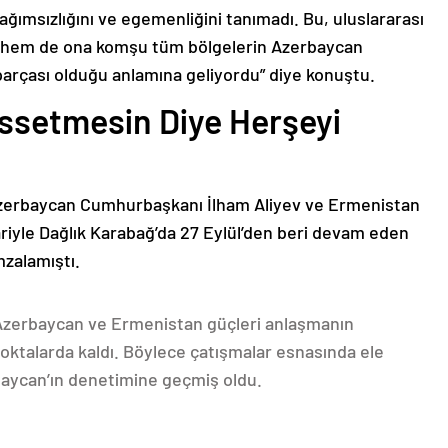
bağımsızlığını ve egemenliğini tanımadı. Bu, uluslararası
n hem de ona komşu tüm bölgelerin Azerbaycan
parçası olduğu anlamına geliyordu” diye konuştu.
issetmesin Diye Herşeyi
Azerbaycan Cumhurbaşkanı İlham Aliyev ve Ermenistan
ariyle Dağlık Karabağ’da 27 Eylül’den beri devam eden
mzalamıştı.
 Azerbaycan ve Ermenistan güçleri anlaşmanın
oktalarda kaldı. Böylece çatışmalar esnasında ele
rbaycan’ın denetimine geçmiş oldu.