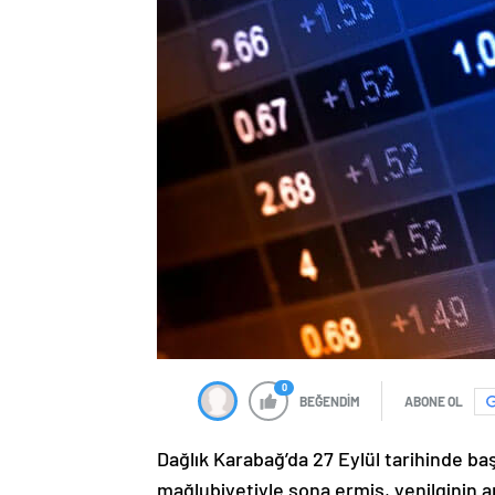
0
BEĞENDİM
ABONE OL
Dağlık Karabağ’da 27 Eylül tarihinde ba
mağlubiyetiyle sona ermiş, yenilginin 