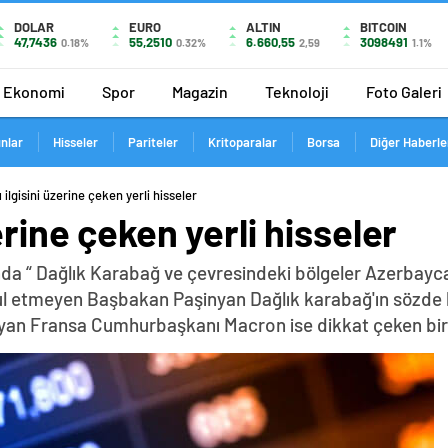
DOLAR
EURO
ALTIN
BITCOIN
47,7436
55,2510
6.660,55
3098491
0.18%
0.32%
2,59
1.1%
Ekonomi
Spor
Magazin
Teknoloji
Foto Galeri
ınlar
Hisseler
Pariteler
Kritoparalar
Borsa
Diğer Haberle
ilgisini üzerine çeken yerli hisseler
erine çeken yerli hisseler
da “ Dağlık Karabağ ve çevresindeki bölgeler Azerbayca
abul etmeyen Başbakan Paşinyan Dağlık karabağ'ın sözde 
yan Fransa Cumhurbaşkanı Macron ise dikkat çeken bir z