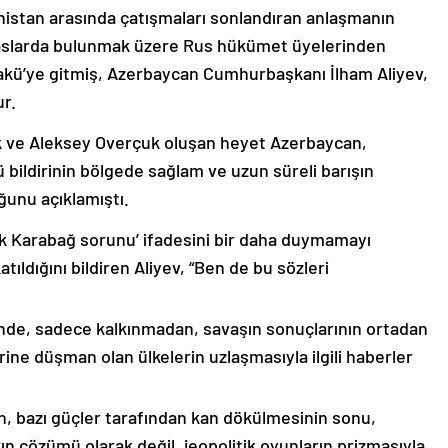
nistan arasında çatışmaları sonlandıran anlaşmanın
emaslarda bulunmak üzere Rus hükümet üyelerinden
akü’ye gitmiş, Azerbaycan Cumhurbaşkanı İlham Aliyev,
ur.
k ve Aleksey Overçuk oluşan heyet Azerbaycan,
 bildirinin bölgede sağlam ve uzun süreli barışın
ğunu açıklamıştı.
lık Karabağ sorunu’ ifadesini bir daha duymamayı
ıldığını bildiren Aliyev, “Ben de bu sözleri
nde, sadece kalkınmadan, savaşın sonuçlarının ortadan
rine düşman olan ülkelerin uzlaşmasıyla ilgili haberler
nin, bazı güçler tarafından kan dökülmesinin sonu,
ın çözümü olarak değil, jeopolitik oyunların prizmasıyla