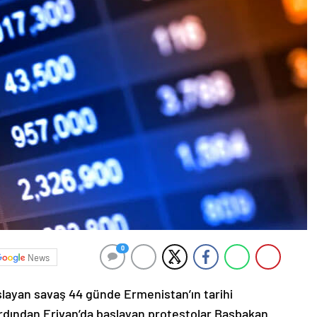
0
News
şlayan savaş 44 günde Ermenistan’ın tarihi
ardından Erivan’da başlayan protestolar Başbakan