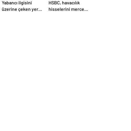
Yabancı ilgisini
HSBC, havacılık
üzerine çeken yerli
hisselerini mercek
hisseler
altına aldı