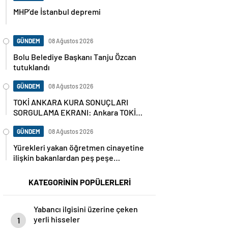
MHP’de İstanbul depremi
GÜNDEM
08 Ağustos 2026
Bolu Belediye Başkanı Tanju Özcan
tutuklandı
GÜNDEM
08 Ağustos 2026
TOKİ ANKARA KURA SONUÇLARI
SORGULAMA EKRANI: Ankara TOKİ
hak sahipleri isim listesi (ASİL VE
YEDEK) Ankara kura sonuçları nasıl,
GÜNDEM
08 Ağustos 2026
nereden sorgulanır?
Yürekleri yakan öğretmen cinayetine
ilişkin bakanlardan peş peşe
açıklamalar
KATEGORİNİN POPÜLERLERİ
Yabancı ilgisini üzerine çeken
yerli hisseler
1