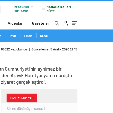
SABAHA KALAN
İSTANBUL
SÜRE
28°
AÇIK
Videolar
Gazeteler
r
Döviz
Emtia
Kredi
66822 kez okundu
|
Güncelleme: 5 Aralık 2020 21:15
n Cumhuriyeti'nin ayrılmaz bir
lideri Arayik Harutyunyan'la görüştü.
iyaret gerçekleştirdi.
HIZLI YORUM YAP