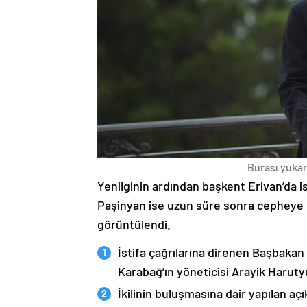
Burası yukarı
Yenilginin ardından başkent Erivan’da i
Paşinyan ise uzun süre sonra cepheye s
görüntülendi.
İstifa çağrılarına direnen Başbakan
Karabağ’ın yöneticisi Arayik Haruty
İkilinin buluşmasına dair yapılan a