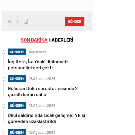
GÖNDER
SON DAKİKA
HABERLERİ
GÜNDEM
16 gün önce
İngiltere, İran’daki diplomatik
personelini geri çekti
GÜNDEM
08 Ağustos 2026
Gülistan Doku soruşturmasında 2
gözaltı kararı daha
GÜNDEM
08 Ağustos 2026
Okul saldırısında sıcak gelişme! 4 kişi
görevden uzaklaştırıldı
GÜNDEM
08 Ağustos 2026