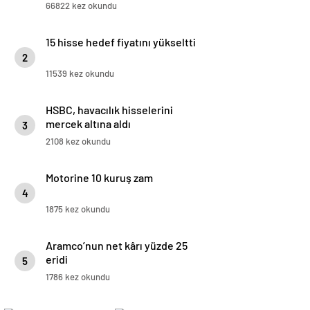
66822 kez okundu
15 hisse hedef fiyatını yükseltti
2
11539 kez okundu
HSBC, havacılık hisselerini
mercek altına aldı
3
2108 kez okundu
Motorine 10 kuruş zam
4
1875 kez okundu
Aramco’nun net kârı yüzde 25
eridi
5
1786 kez okundu