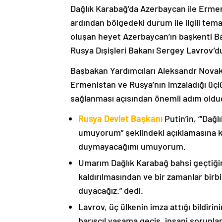
Dağlık Karabağ’da Azerbaycan ile Erme
ardından bölgedeki durum ile ilgili t
oluşan heyet Azerbaycan’ın başkenti B
Rusya Dışişleri Bakanı Sergey Lavrov’d
Başbakan Yardımcıları Aleksandr Nova
Ermenistan ve Rusya’nın imzaladığı üçlü
sağlanması açısından önemli adım oldu
Rusya Devlet Başkanı
Putin’in, “‘Dağ
umuyorum” şeklindeki açıklamasına kat
duymayacağımı umuyorum.
Umarım Dağlık Karabağ bahsi geçtiği
kaldırılmasından ve bir zamanlar birbi
duyacağız.” dedi.
Lavrov, üç ülkenin imza attığı bildiri
barışçıl yaşama geçiş, insani sorunlar