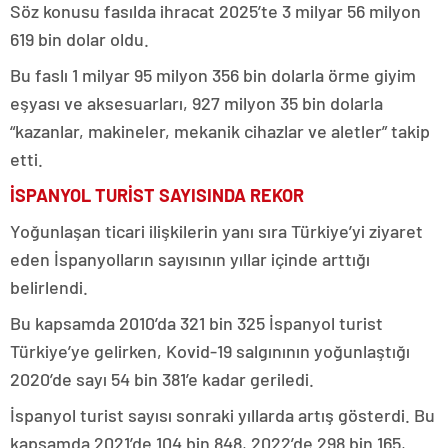
Söz konusu fasılda ihracat 2025’te 3 milyar 56 milyon
619 bin dolar oldu.
Bu faslı 1 milyar 95 milyon 356 bin dolarla örme giyim
eşyası ve aksesuarları, 927 milyon 35 bin dolarla
“kazanlar, makineler, mekanik cihazlar ve aletler” takip
etti.
İSPANYOL TURİST SAYISINDA REKOR
Yoğunlaşan ticari ilişkilerin yanı sıra Türkiye’yi ziyaret
eden İspanyolların sayısının yıllar içinde arttığı
belirlendi.
Bu kapsamda 2010’da 321 bin 325 İspanyol turist
Türkiye’ye gelirken, Kovid-19 salgınının yoğunlaştığı
2020’de sayı 54 bin 381’e kadar geriledi.
İspanyol turist sayısı sonraki yıllarda artış gösterdi. Bu
kapsamda 2021’de 104 bin 848, 2022’de 298 bin 165,