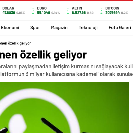
DOLAR
EURO
ALTIN
BITCOIN
47,6039
55,1049
6.527,98
3075694
0.05%
0.14%
0,49
0.2%
Ekonomi
Spor
Magazin
Teknoloji
Foto Galeri
nen özellik geliyor
en özellik geliyor
alarını paylaşmadan iletişim kurmasını sağlayacak kullan
platformun 3 milyar kullanıcısına kademeli olarak sunula