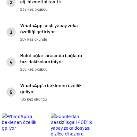
ağı hizmetini tanıttı
2
239 kez okundu
WhatsApp sesli yapay zeka
özelliği getiriyor
3
207 kez okundu
Bulut ağları arasında bağlantı
hızı dakikalara iniyor
4
205 kez okundu
WhatsApp’a beklenen özellik
geliyor
5
195 kez okundu