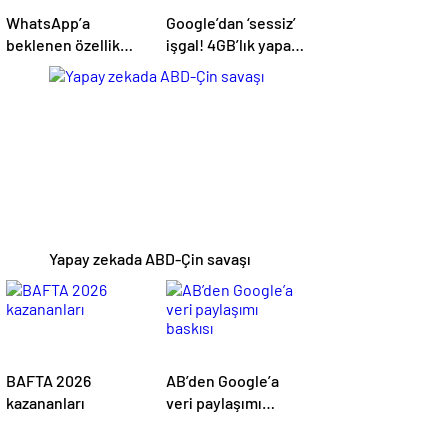
WhatsApp’a
Google’dan ‘sessiz’
beklenen özellik
işgal! 4GB’lık yapay
geliyor
zeka dosyası gizlice
cihazlara yerleştirdi
Yapay zekada ABD-Çin savaşı
BAFTA 2026
AB’den Google’a
kazananları
veri paylaşımı
baskısı