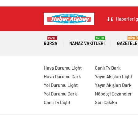
Haberleri g
CANLI
ANLIK
GÜNLÜ
BORSA
NAMAZ VAKITLERI
GAZETELE
Hava Durumu Light
Canlı Tv Dark
Hava Durumu Dark
Yayın Akışları Light
Yol Durumu Light
Yayın Akışları Dark
Yol Durumu Dark
Nöbetçi Eczaneler
Canlı Tv Light
Son Dakika