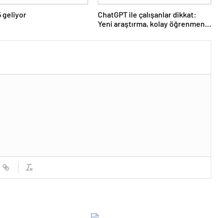
5 geliyor
ChatGPT ile çalışanlar dikkat:
Yeni araştırma, kolay öğrenmenin
hafızaya pahalıya mal
olabileceğini söylüyor