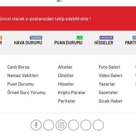
üncel olarak e-postanızdan takip edebilirsiniz !
K
TAHMİNİ
LİG
EKONOMİ
E
R
HAVA DURUMU
PUAN DURUMU
HISSELER
PARI
Canlı Borsa
Altınlar
Foto Galeri
Namaz Vakitleri
Dövizler
Video Galeri
Puan Durumu
Hisseler
Yazarlar
Örnek Burç Yorumu
Kripto Paralar
Gazeteler
Pariteler
Sıcak Haber