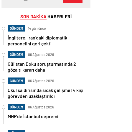
SON DAKİKA
HABERLERİ
GÜNDEM
14 gün önce
İngiltere, İran’daki diplomatik
personelini geri çekti
GÜNDEM
06 Ağustos 2026
Gülistan Doku soruşturmasında 2
gözaltı kararı daha
GÜNDEM
06 Ağustos 2026
Okul saldırısında sıcak gelişme! 4 kişi
görevden uzaklaştırıldı
GÜNDEM
06 Ağustos 2026
MHP’de İstanbul depremi