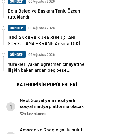
GÜNDEM
06 Ağustos 2026
Bolu Belediye Başkanı Tanju Özcan
tutuklandı
GÜNDEM
06 Ağustos 2026
TOKİ ANKARA KURA SONUÇLARI
SORGULAMA EKRANI: Ankara TOKİ
hak sahipleri isim listesi (ASİL VE
YEDEK) Ankara kura sonuçları nasıl,
GÜNDEM
06 Ağustos 2026
nereden sorgulanır?
Yürekleri yakan öğretmen cinayetine
ilişkin bakanlardan peş peşe
açıklamalar
KATEGORİNİN POPÜLERLERİ
Next Sosyal yeni nesil yerli
sosyal medya platformu olacak
1
324 kez okundu
Amazon ve Google çoklu bulut