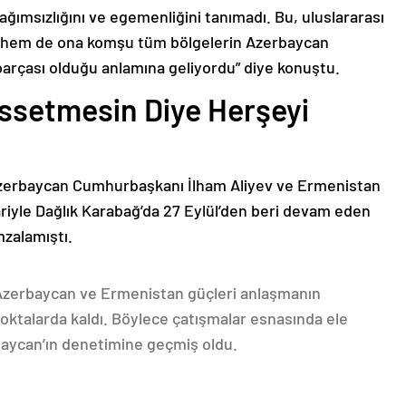
bağımsızlığını ve egemenliğini tanımadı. Bu, uluslararası
n hem de ona komşu tüm bölgelerin Azerbaycan
parçası olduğu anlamına geliyordu” diye konuştu.
issetmesin Diye Herşeyi
Azerbaycan Cumhurbaşkanı İlham Aliyev ve Ermenistan
ariyle Dağlık Karabağ’da 27 Eylül’den beri devam eden
mzalamıştı.
 Azerbaycan ve Ermenistan güçleri anlaşmanın
oktalarda kaldı. Böylece çatışmalar esnasında ele
rbaycan’ın denetimine geçmiş oldu.