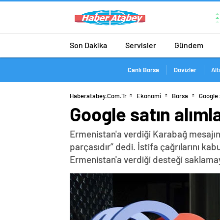
Son Dakika
Servisler
Gündem
Canlı Borsa
Dövizler
Alt
Haberatabey.com.tr
Ekonomi
Borsa
Google 
Google satın alıml
Ermenistan'a verdiği Karabağ mesajın
parçasıdır” dedi. İstifa çağrılarını k
Ermenistan'a verdiği desteği saklama