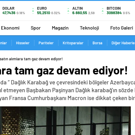
DOLAR
EURO
ALTIN
BITCOIN
47,7436
55,2510
6.660,55
3098384
0.18%
0.32%
2,59
0.5%
Ekonomi
Spor
Magazin
Teknoloji
Foto Galeri
ınlar
Hisseler
Pariteler
Kritoparalar
Borsa
Diğer Haberle
satın alımlara tam gaz devam ediyor!
ara tam gaz devam ediyor!
da “ Dağlık Karabağ ve çevresindeki bölgeler Azerbayca
abul etmeyen Başbakan Paşinyan Dağlık karabağ'ın sözde 
yan Fransa Cumhurbaşkanı Macron ise dikkat çeken bir z