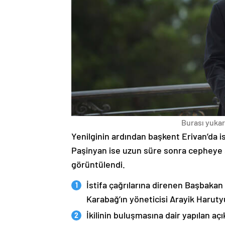
Burası yukarı
Yenilginin ardından başkent Erivan’da i
Paşinyan ise uzun süre sonra cepheye s
görüntülendi.
İstifa çağrılarına direnen Başbakan
Karabağ’ın yöneticisi Arayik Haruty
İkilinin buluşmasına dair yapılan a