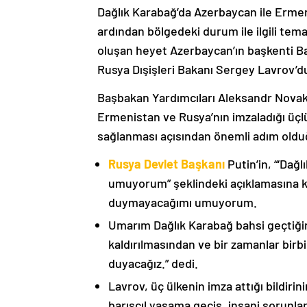
Dağlık Karabağ’da Azerbaycan ile Erme
ardından bölgedeki durum ile ilgili t
oluşan heyet Azerbaycan’ın başkenti B
Rusya Dışişleri Bakanı Sergey Lavrov’d
Başbakan Yardımcıları Aleksandr Nova
Ermenistan ve Rusya’nın imzaladığı üçlü
sağlanması açısından önemli adım oldu
Rusya Devlet Başkanı
Putin’in, “‘Dağ
umuyorum” şeklindeki açıklamasına kat
duymayacağımı umuyorum.
Umarım Dağlık Karabağ bahsi geçtiği
kaldırılmasından ve bir zamanlar birbi
duyacağız.” dedi.
Lavrov, üç ülkenin imza attığı bildiri
barışçıl yaşama geçiş, insani sorunlar