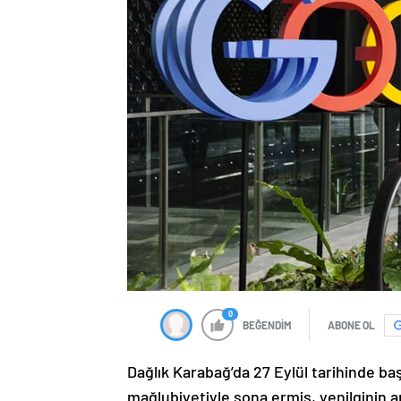
0
BEĞENDİM
ABONE OL
Dağlık Karabağ’da 27 Eylül tarihinde ba
mağlubiyetiyle sona ermiş, yenilginin 