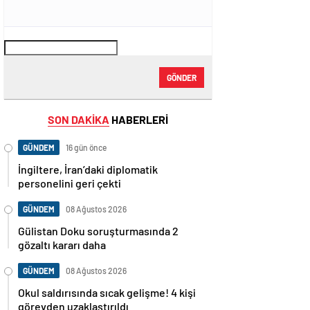
GÖNDER
SON DAKİKA
HABERLERİ
GÜNDEM
16 gün önce
İngiltere, İran’daki diplomatik
personelini geri çekti
GÜNDEM
08 Ağustos 2026
Gülistan Doku soruşturmasında 2
gözaltı kararı daha
GÜNDEM
08 Ağustos 2026
Okul saldırısında sıcak gelişme! 4 kişi
görevden uzaklaştırıldı