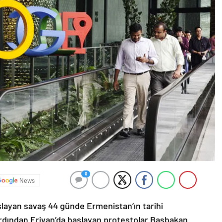
0
News
şlayan savaş 44 günde Ermenistan’ın tarihi
ardından Erivan’da başlayan protestolar Başbakan