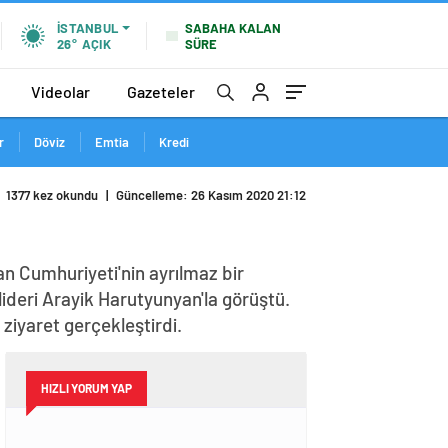
SABAHA KALAN
İSTANBUL
SÜRE
26°
AÇIK
Videolar
Gazeteler
r
Döviz
Emtia
Kredi
1377 kez okundu
|
Güncelleme: 26 Kasım 2020 21:12
n Cumhuriyeti'nin ayrılmaz bir
lideri Arayik Harutyunyan'la görüştü.
iyaret gerçekleştirdi.
HIZLI YORUM YAP