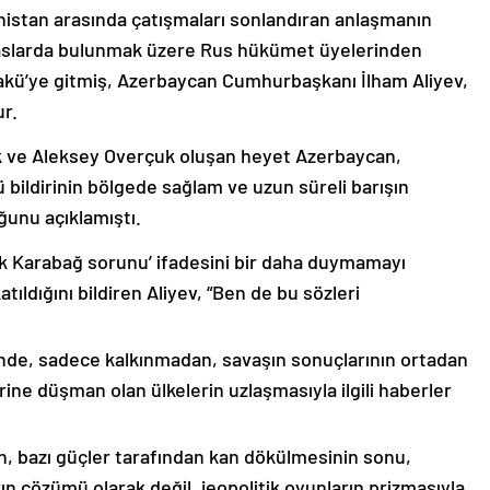
nistan arasında çatışmaları sonlandıran anlaşmanın
emaslarda bulunmak üzere Rus hükümet üyelerinden
akü’ye gitmiş, Azerbaycan Cumhurbaşkanı İlham Aliyev,
ur.
k ve Aleksey Overçuk oluşan heyet Azerbaycan,
 bildirinin bölgede sağlam ve uzun süreli barışın
ğunu açıklamıştı.
lık Karabağ sorunu’ ifadesini bir daha duymamayı
ıldığını bildiren Aliyev, “Ben de bu sözleri
nde, sadece kalkınmadan, savaşın sonuçlarının ortadan
rine düşman olan ülkelerin uzlaşmasıyla ilgili haberler
nin, bazı güçler tarafından kan dökülmesinin sonu,
ın çözümü olarak değil, jeopolitik oyunların prizmasıyla