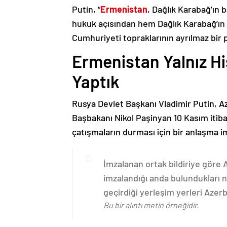
Putin, “
Ermenistan
, Dağlık Karabağ’ın 
hukuk açısından hem Dağlık Karabağ’ı
Cumhuriyeti topraklarının ayrılmaz bir 
Ermenistan Yalnız H
Yaptık
Rusya Devlet Başkanı Vladimir Putin, 
Başbakanı Nikol Paşinyan 10 Kasım itib
çatışmaların durması için bir anlaşma i
İmzalanan ortak bildiriye göre
imzalandığı anda bulundukları n
geçirdiği yerleşim yerleri Aze
Bu bir alıntı metin örneğidir.