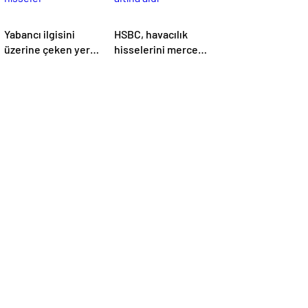
Yabancı ilgisini
HSBC, havacılık
üzerine çeken yerli
hisselerini mercek
hisseler
altına aldı