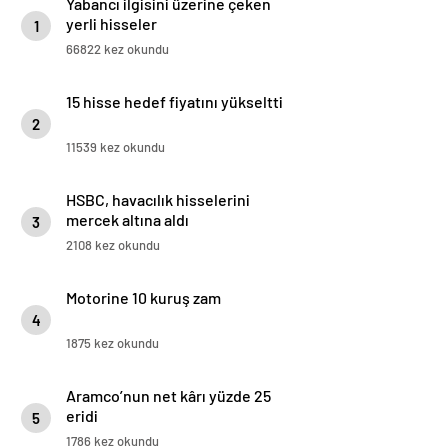
Yabancı ilgisini üzerine çeken
yerli hisseler
1
66822 kez okundu
15 hisse hedef fiyatını yükseltti
2
11539 kez okundu
HSBC, havacılık hisselerini
mercek altına aldı
3
2108 kez okundu
Motorine 10 kuruş zam
4
1875 kez okundu
Aramco’nun net kârı yüzde 25
eridi
5
1786 kez okundu