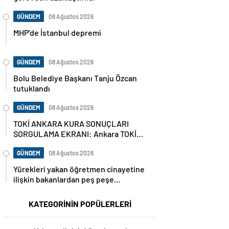
GÜNDEM
08 Ağustos 2026
MHP’de İstanbul depremi
GÜNDEM
08 Ağustos 2026
Bolu Belediye Başkanı Tanju Özcan
tutuklandı
GÜNDEM
08 Ağustos 2026
TOKİ ANKARA KURA SONUÇLARI
SORGULAMA EKRANI: Ankara TOKİ
hak sahipleri isim listesi (ASİL VE
YEDEK) Ankara kura sonuçları nasıl,
GÜNDEM
08 Ağustos 2026
nereden sorgulanır?
Yürekleri yakan öğretmen cinayetine
ilişkin bakanlardan peş peşe
açıklamalar
KATEGORİNİN POPÜLERLERİ