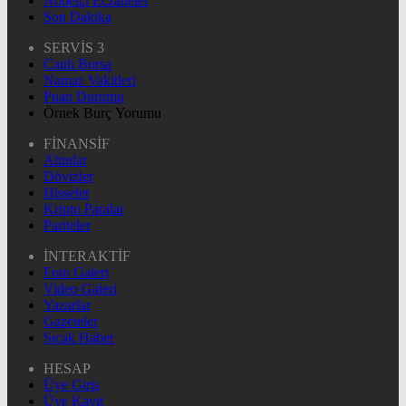
Nöbetçi Eczaneler
Son Dakika
SERVİS 3
Canlı Borsa
Namaz Vakitleri
Puan Durumu
Örnek Burç Yorumu
FİNANSİF
Altınlar
Dövizler
Hisseler
Kripto Paralar
Pariteler
İNTERAKTİF
Foto Galeri
Video Galeri
Yazarlar
Gazeteler
Sıcak Haber
HESAP
Üye Giriş
Üye Kayıt