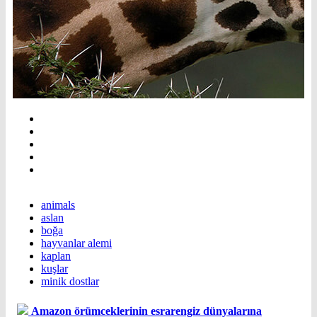
animals
aslan
boğa
hayvanlar alemi
kaplan
kuşlar
minik dostlar
Amazon örümceklerinin esrarengiz dünyalarına