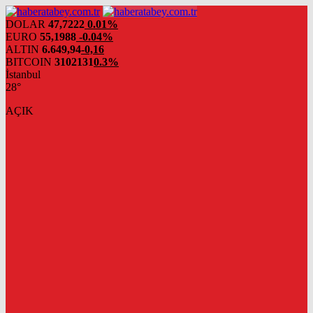
DOLAR
47,7222
0.01%
EURO
55,1988
-0.04%
ALTIN
6.649,94
-0,16
BITCOIN
3102131
0.3%
İstanbul
28°
AÇIK