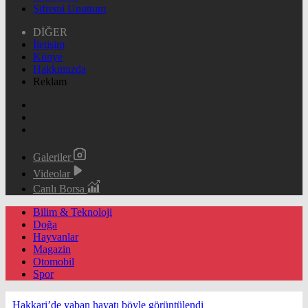
Şifremi Unuttum
DİĞER
İletişim
Künye
Hakkımızda
Reklam
Galeriler
Videolar
Canlı Borsa
Bilim & Teknoloji
Doğa
Hayvanlar
Magazin
Otomobil
Spor
Hakkari’de yaban hayatı böyle görüntülendi