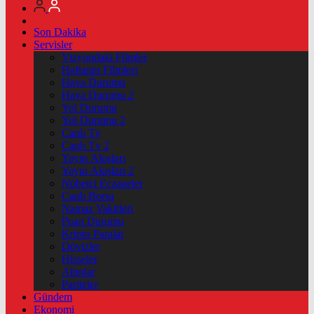
Son Dakika
Servisler
Vizyondaki Filmler
Haftanin Filmleri
Hava Durumu
Hava Durumu 2
Yol Durumu
Yol Durumu 2
Canlı Tv
Canlı Tv 2
Yayın Akışları
Yayın Akışları 2
Nöbetçi Eczaneler
Canlı Borsa
Namaz Vakitleri
Puan Durumu
Kripto Paralar
Dövizler
Hisseler
Altınlar
Pariteler
Gündem
Ekonomi