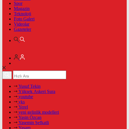
Spor
Magazin
Teknoloji
Foto Galeri
Videolar
Gazeteler
Yusuf Tekin
Yüksek Askeri Şura
youtube
yks
Yerel
yeni gelinlik modelleri
Yasin Özcan
Yasemin Şefkatli
Yaşam